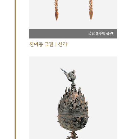
국립경주박물관
천마총 금관 | 신라