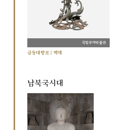
국립부여박물관
금동대향로 | 백제
남북국시대