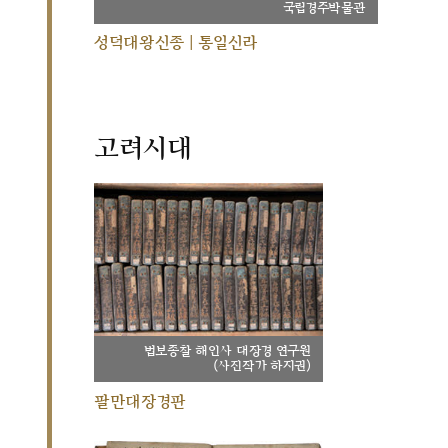
국립경주박물관
성덕대왕신종 | 통일신라
고려시대
법보종찰 해인사 대장경 연구원
(사진작가 하지권)
팔만대장경판