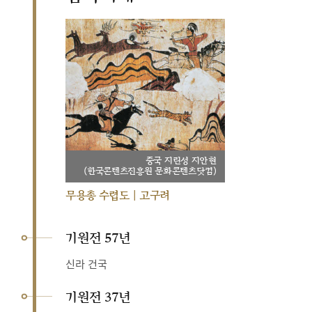
중국 지린성 지안현
(한국콘텐츠진흥원 문화콘텐츠닷컴)
무용총 수렵도 | 고구려
기원전 57년
신라 건국
기원전 37년