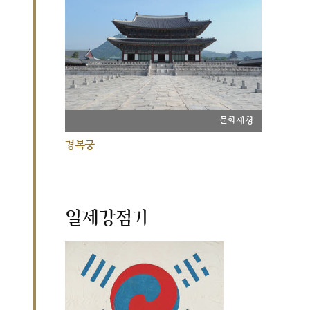
문화재청
경복궁
일제강점기