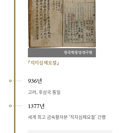
한국학중앙연구원
『직지심체요절』
936년
고려, 후삼국 통일
1377년
세계 최고 금속활자본 ‘직지심체요절’ 간행