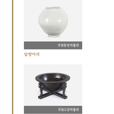
국립중앙박물관
달항아리
국립고궁박물관