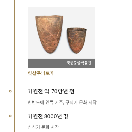
국립중앙박물관
빗살무늬토기
기원전 약 70만년 전
한반도에 인류 거주, 구석기 문화 시작
기원전 8000년 경
신석기 문화 시작