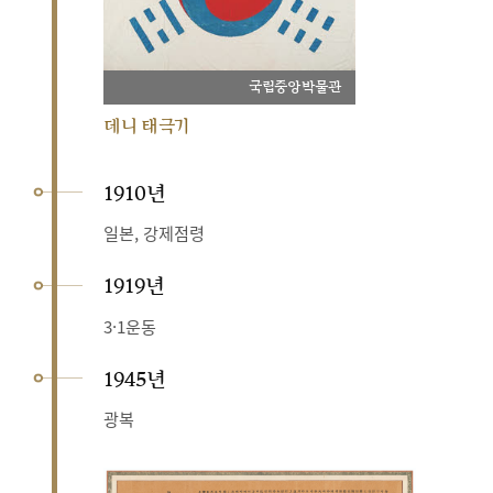
국립중앙박물관
데니 태극기
1910년
일본, 강제점령
1919년
3·1운동
1945년
광복