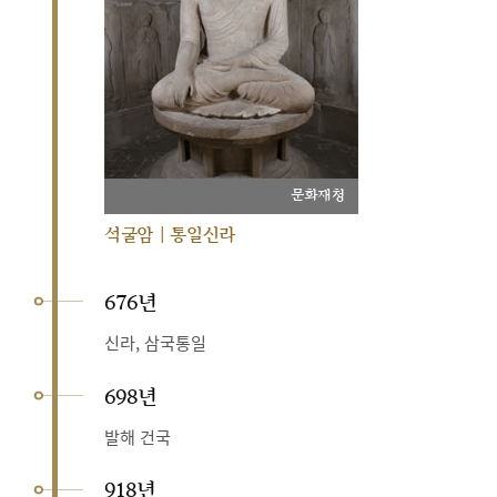
문화재청
석굴암 | 통일신라
676년
신라, 삼국통일
698년
발해 건국
918년