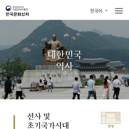
한국어
대한민국
역사
선사 및
초기국가시대
안녕