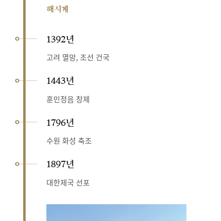
해시계
1392년
고려 멸망, 조선 건국
1443년
훈민정음 창제
1796년
수원 화성 축조
1897년
대한제국 선포