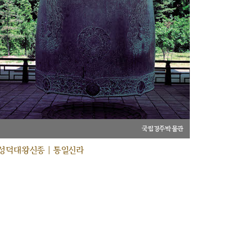
국립경주박물관
성덕대왕신종 | 통일신라