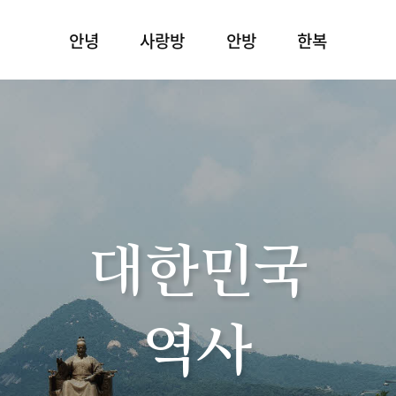
안녕
사랑방
안방
한복
대한민국
역사