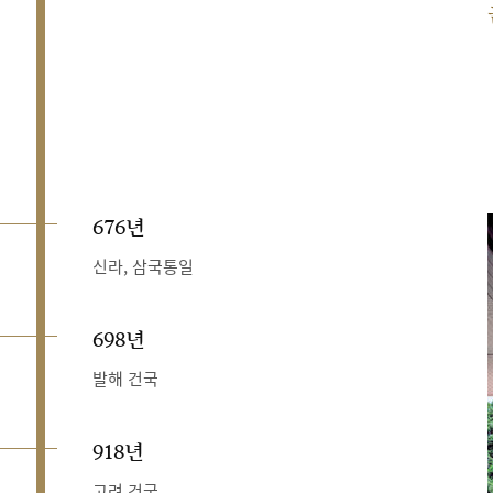
676년
신라, 삼국통일
698년
발해 건국
918년
고려 건국