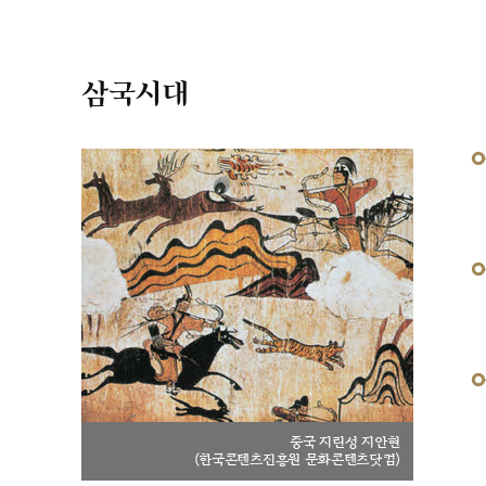
삼국시대
중국 지린성 지안현
(한국콘텐츠진흥원 문화콘텐츠닷컴)