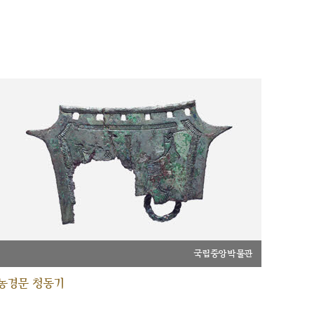
국립중앙박물관
농경문 청동기