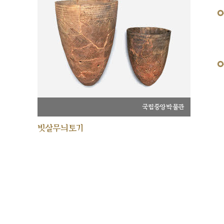
국립중앙박물관
빗살무늬토기