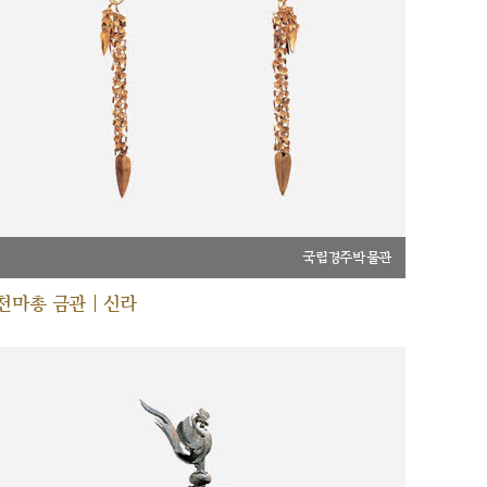
국립경주박물관
천마총 금관 | 신라