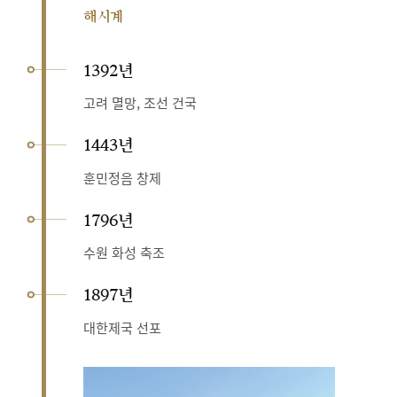
해시계
1392년
고려 멸망, 조선 건국
1443년
훈민정음 창제
1796년
수원 화성 축조
1897년
대한제국 선포