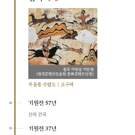
중국 지린성 지안현
(한국콘텐츠진흥원 문화콘텐츠닷컴)
무용총 수렵도 | 고구려
기원전 57년
신라 건국
기원전 37년