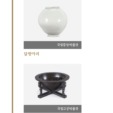
국립중앙박물관
달항아리
국립고궁박물관