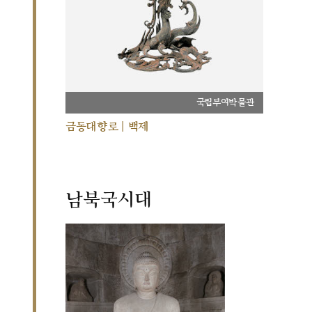
국립부여박물관
금동대향로 | 백제
남북국시대