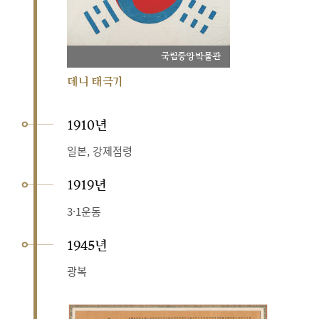
국립중앙박물관
데니 태극기
1910년
일본, 강제점령
1919년
3·1운동
1945년
광복