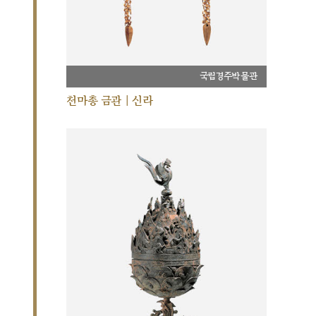
국립경주박물관
천마총 금관 | 신라