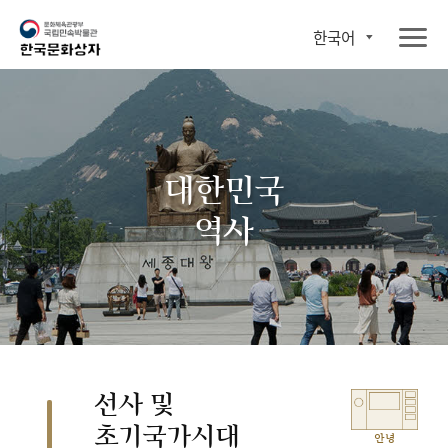
한국어
대한민국
역사
선사 및
초기국가시대
안녕