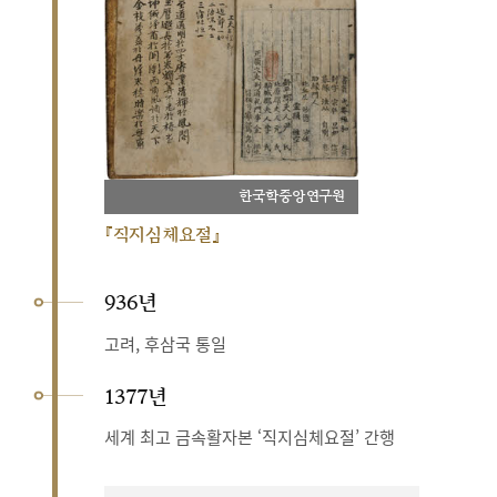
한국학중앙연구원
『직지심체요절』
936년
고려, 후삼국 통일
1377년
세계 최고 금속활자본 ‘직지심체요절’ 간행