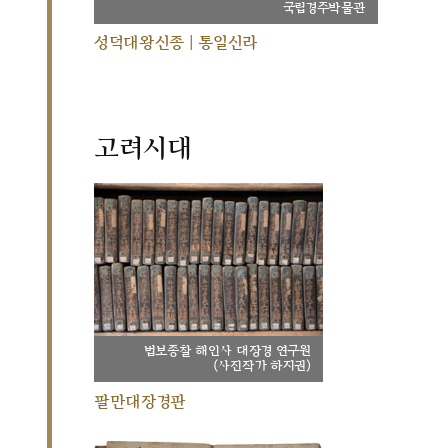
국립경주박물관
성덕대왕신종 | 통일신라
고려시대
법보종찰 해인사 대장경 연구원
(사진작가 하지권)
팔만대장경판