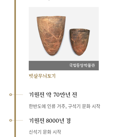
국립중앙박물관
빗살무늬토기
기원전 약 70만년 전
한반도에 인류 거주, 구석기 문화 시작
기원전 8000년 경
신석기 문화 시작