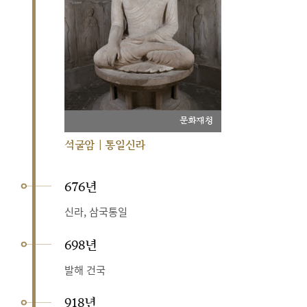
문화재청
석굴암 | 통일신라
676년
신라, 삼국통일
698년
발해 건국
918년