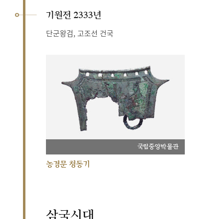
기원전 2333년
단군왕검, 고조선 건국
국립중앙박물관
농경문 청동기
삼국시대