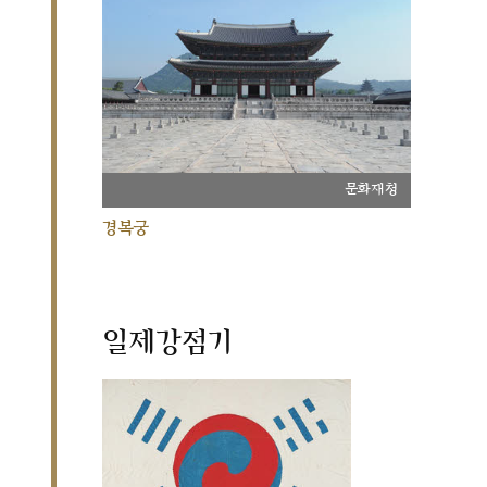
문화재청
경복궁
일제강점기