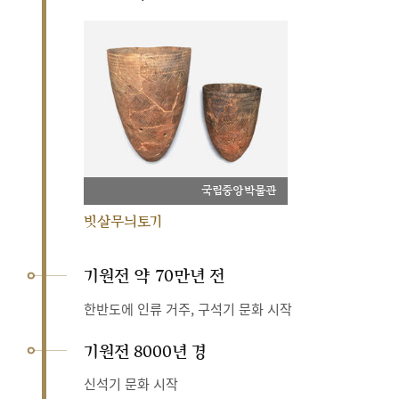
국립중앙박물관
빗살무늬토기
기원전 약 70만년 전
한반도에 인류 거주, 구석기 문화 시작
기원전 8000년 경
신석기 문화 시작