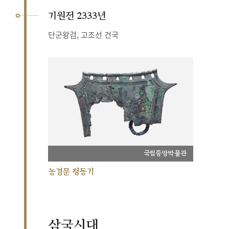
기원전 2333년
단군왕검, 고조선 건국
국립중앙박물관
농경문 청동기
삼국시대