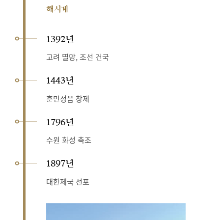
해시계
1392년
고려 멸망, 조선 건국
1443년
훈민정음 창제
1796년
수원 화성 축조
1897년
대한제국 선포