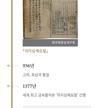
한국학중앙연구원
『직지심체요절』
936년
고려, 후삼국 통일
1377년
세계 최고 금속활자본 ‘직지심체요절’ 간행