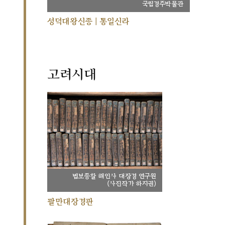
국립경주박물관
성덕대왕신종 | 통일신라
고려시대
법보종찰 해인사 대장경 연구원
(사진작가 하지권)
팔만대장경판