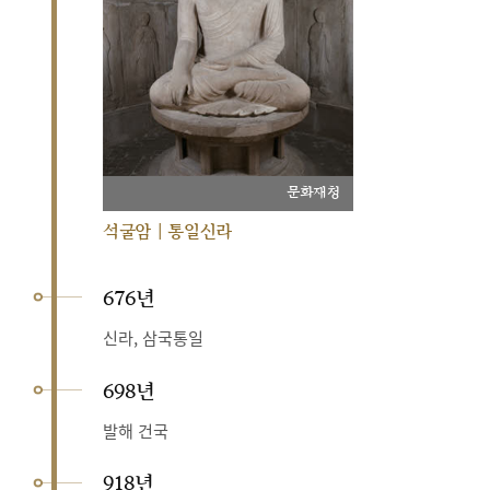
문화재청
석굴암 | 통일신라
676년
신라, 삼국통일
698년
발해 건국
918년