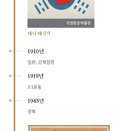
국립중앙박물관
데니 태극기
1910년
일본, 강제점령
1919년
3·1운동
1945년
광복