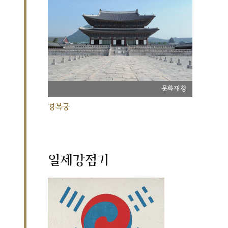
문화재청
경복궁
일제강점기