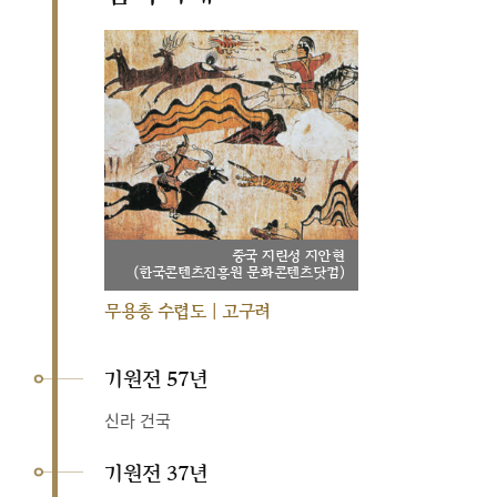
중국 지린성 지안현
(한국콘텐츠진흥원 문화콘텐츠닷컴)
무용총 수렵도 | 고구려
기원전 57년
신라 건국
기원전 37년