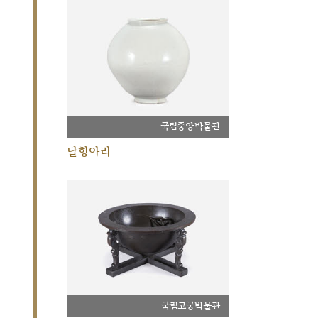
국립중앙박물관
달항아리
국립고궁박물관