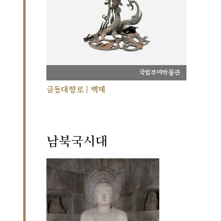
국립부여박물관
금동대향로 | 백제
남북국시대