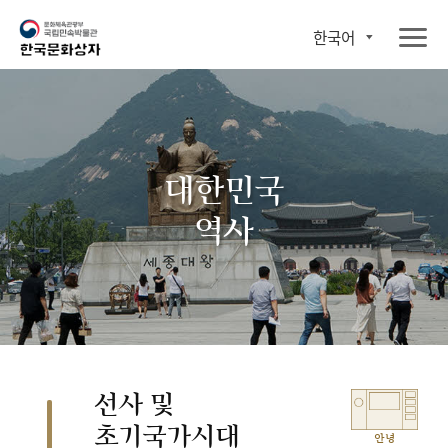
한국어
대한민국
역사
선사 및
초기국가시대
안녕