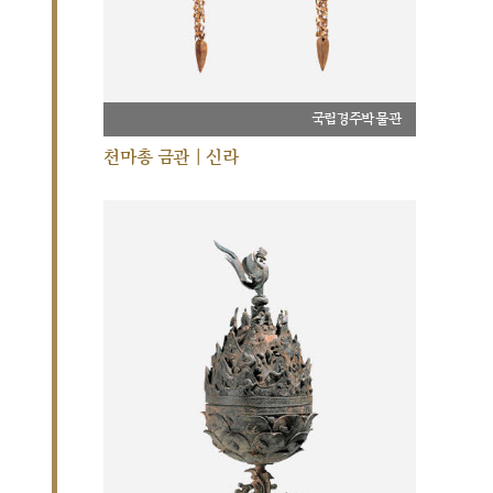
국립경주박물관
천마총 금관 | 신라