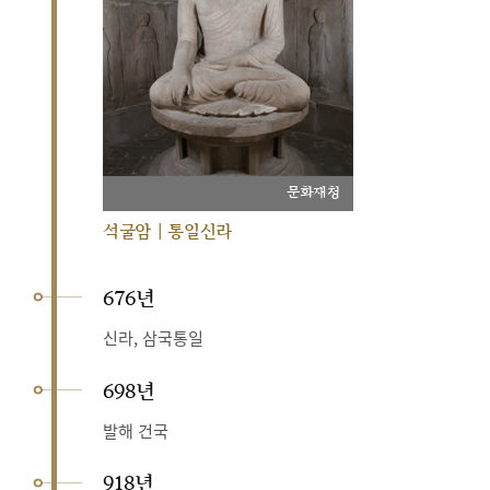
문화재청
석굴암 | 통일신라
676년
신라, 삼국통일
698년
발해 건국
918년