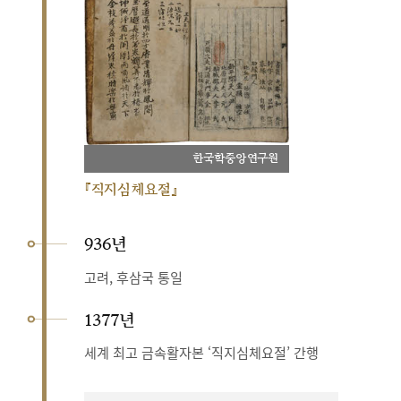
한국학중앙연구원
『직지심체요절』
936년
고려, 후삼국 통일
1377년
세계 최고 금속활자본 ‘직지심체요절’ 간행