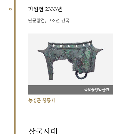
기원전 2333년
단군왕검, 고조선 건국
국립중앙박물관
농경문 청동기
삼국시대