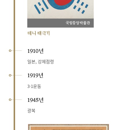
국립중앙박물관
데니 태극기
1910년
일본, 강제점령
1919년
3·1운동
1945년
광복