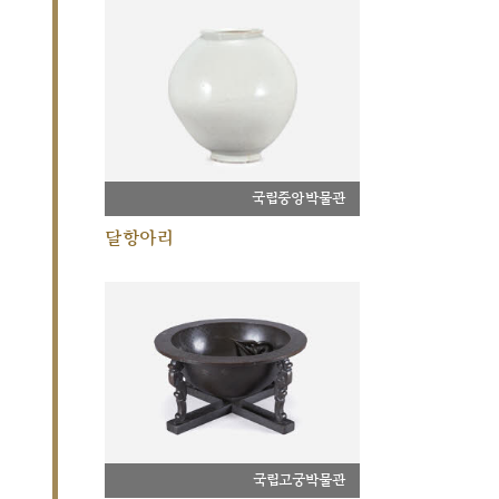
국립중앙박물관
달항아리
국립고궁박물관