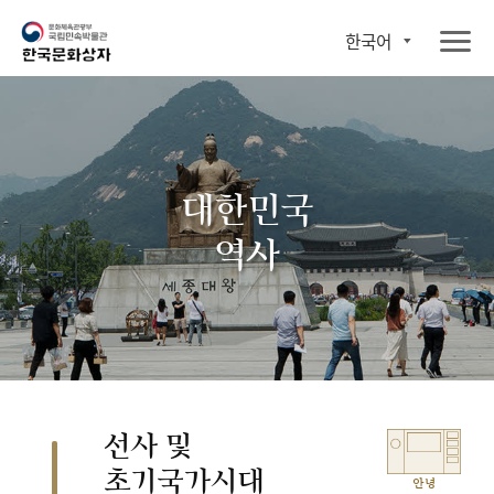
한국어
대한민국
역사
선사 및
초기국가시대
안녕