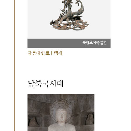
국립부여박물관
금동대향로 | 백제
남북국시대