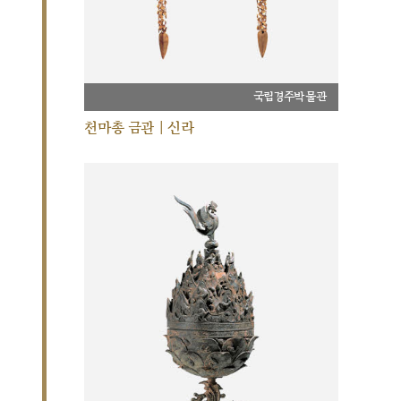
국립경주박물관
천마총 금관 | 신라