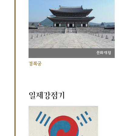
문화재청
경복궁
일제강점기