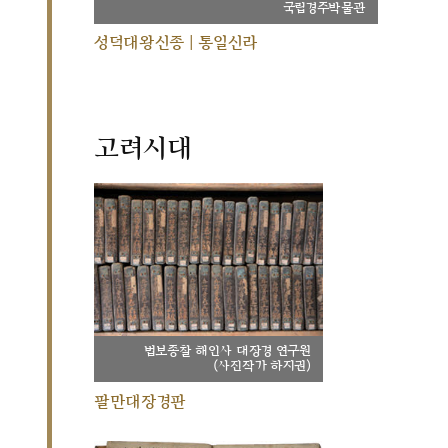
국립경주박물관
성덕대왕신종 | 통일신라
고려시대
법보종찰 해인사 대장경 연구원
(사진작가 하지권)
팔만대장경판