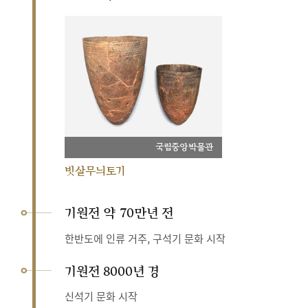
국립중앙박물관
빗살무늬토기
기원전 약 70만년 전
한반도에 인류 거주, 구석기 문화 시작
기원전 8000년 경
신석기 문화 시작