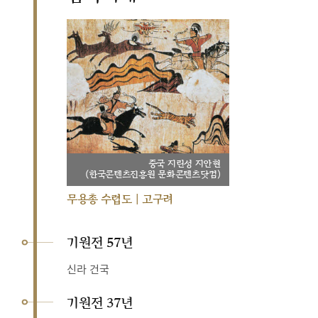
중국 지린성 지안현
(한국콘텐츠진흥원 문화콘텐츠닷컴)
무용총 수렵도 | 고구려
기원전 57년
신라 건국
기원전 37년