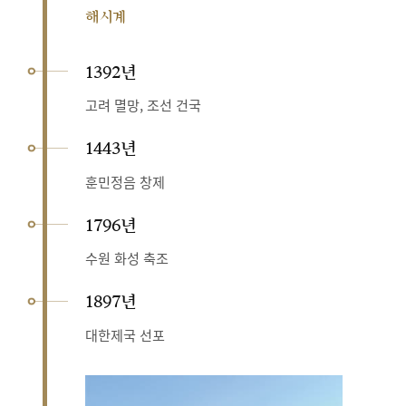
해시계
1392년
고려 멸망, 조선 건국
1443년
훈민정음 창제
1796년
수원 화성 축조
1897년
대한제국 선포