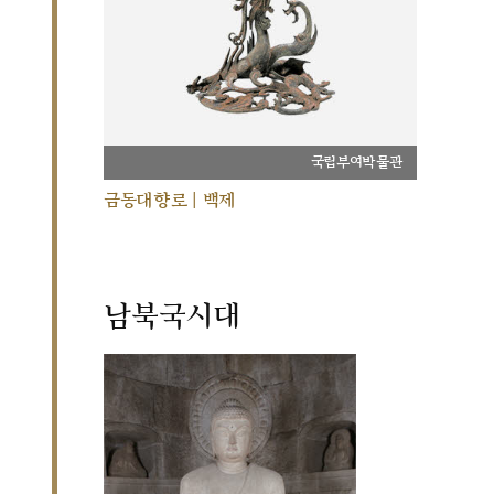
국립부여박물관
금동대향로 | 백제
남북국시대