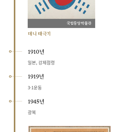
국립중앙박물관
데니 태극기
1910년
일본, 강제점령
1919년
3·1운동
1945년
광복