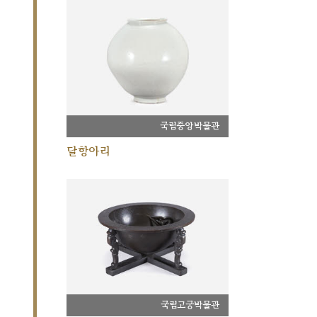
국립중앙박물관
달항아리
국립고궁박물관