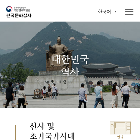
한국어
대한민국
역사
선사 및
초기국가시대
안녕