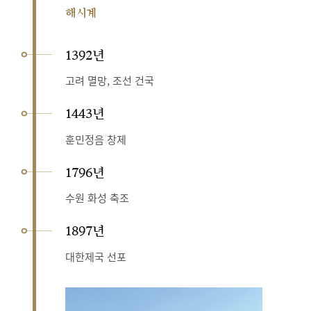
해시계
1392년
고려 멸망, 조선 건국
1443년
훈민정음 창제
1796년
수원 화성 축조
1897년
대한제국 선포