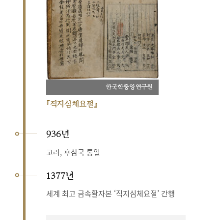
한국학중앙연구원
『직지심체요절』
936년
고려, 후삼국 통일
1377년
세계 최고 금속활자본 ‘직지심체요절’ 간행