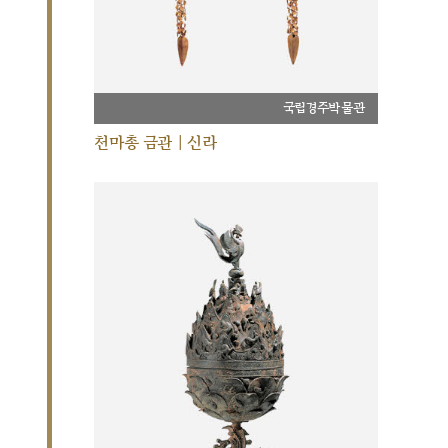
국립경주박물관
천마총 금관 | 신라