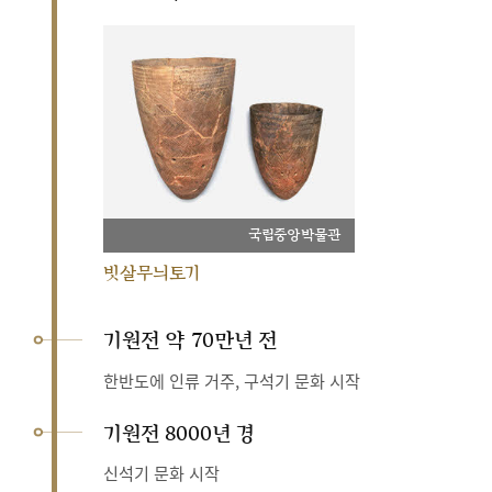
국립중앙박물관
빗살무늬토기
기원전 약 70만년 전
한반도에 인류 거주, 구석기 문화 시작
기원전 8000년 경
신석기 문화 시작