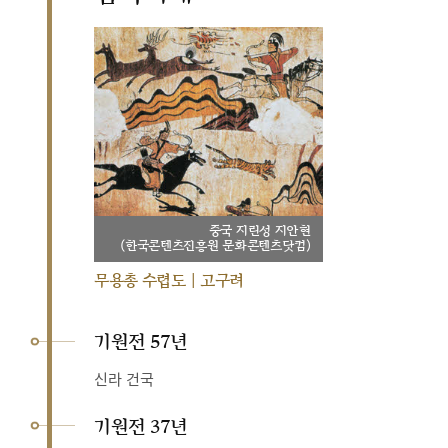
중국 지린성 지안현
(한국콘텐츠진흥원 문화콘텐츠닷컴)
무용총 수렵도 | 고구려
기원전 57년
신라 건국
기원전 37년