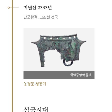
기원전 2333년
단군왕검, 고조선 건국
국립중앙박물관
농경문 청동기
삼국시대