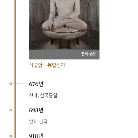
문화재청
석굴암 | 통일신라
676년
신라, 삼국통일
698년
발해 건국
918년