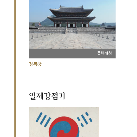
문화재청
경복궁
일제강점기