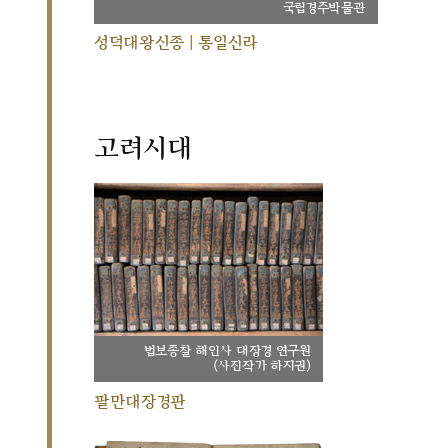
국립경주박물관
성덕대왕신종 | 통일신라
고려시대
법보종찰 해인사 대장경 연구원
(사진작가 하지권)
팔만대장경판