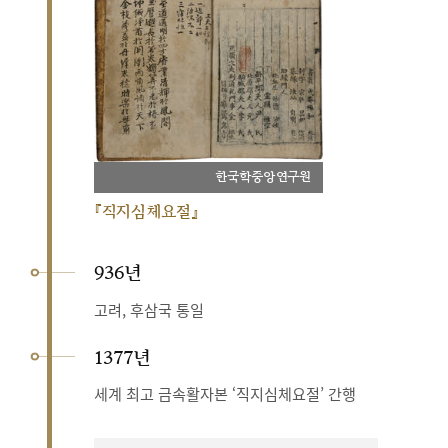
한국학중앙연구원
『직지심체요절』
936년
고려, 후삼국 통일
1377년
세계 최고 금속활자본 ‘직지심체요절’ 간행