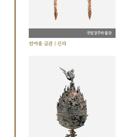
국립경주박물관
천마총 금관 | 신라