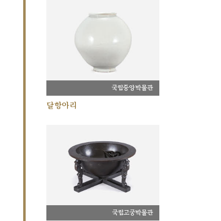
국립중앙박물관
달항아리
국립고궁박물관