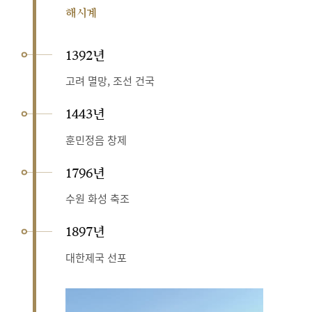
해시계
1392년
고려 멸망, 조선 건국
1443년
훈민정음 창제
1796년
수원 화성 축조
1897년
대한제국 선포