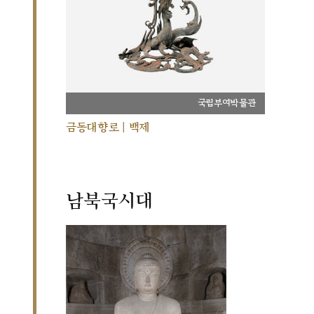
국립부여박물관
금동대향로 | 백제
남북국시대