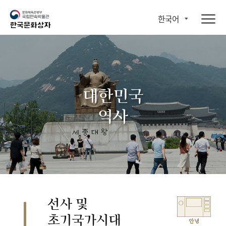
한국어
대한민국
역사
선사 및
초기국가시대
안녕