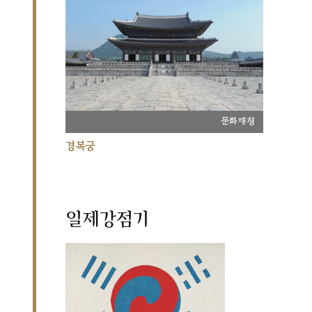
문화재청
경복궁
일제강점기