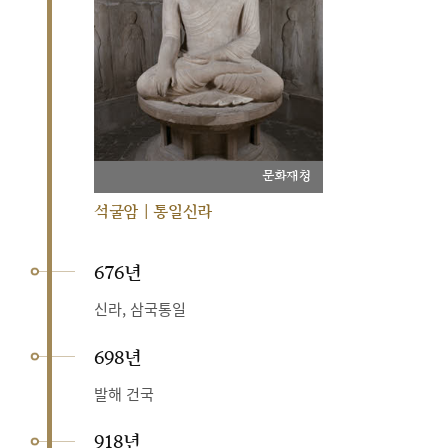
문화재청
석굴암 | 통일신라
676년
신라, 삼국통일
698년
발해 건국
918년