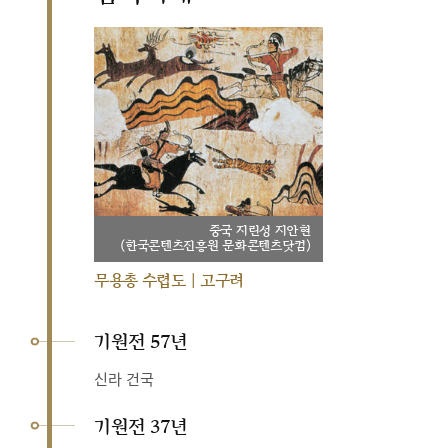
중국 지린성 지안현
(한국콘텐츠진흥원 문화콘텐츠닷컴)
무용총 수렵도 | 고구려
기원전 57년
신라 건국
기원전 37년