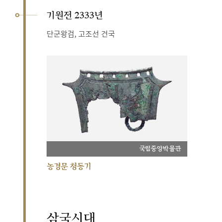
기원전 2333년
단군왕검, 고조선 건국
국립중앙박물관
농경문 청동기
삼국시대