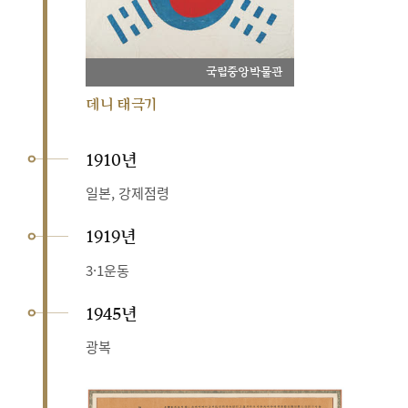
국립중앙박물관
데니 태극기
1910년
일본, 강제점령
1919년
3·1운동
1945년
광복