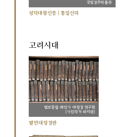
국립경주박물관
성덕대왕신종 | 통일신라
고려시대
법보종찰 해인사 대장경 연구원
(사진작가 하지권)
팔만대장경판