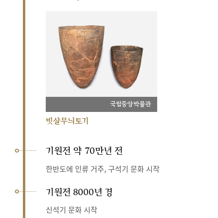
국립중앙박물관
빗살무늬토기
기원전 약 70만년 전
한반도에 인류 거주, 구석기 문화 시작
기원전 8000년 경
신석기 문화 시작