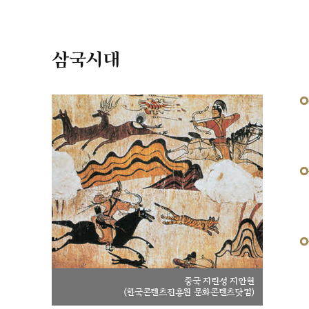
삼국시대
중국 지린성 지안현
(한국콘텐츠진흥원 문화콘텐츠닷컴)