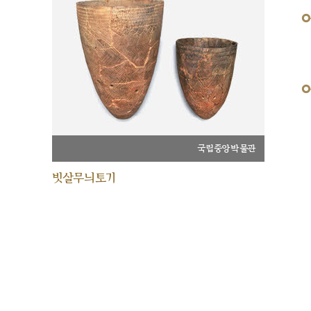
국립중앙박물관
빗살무늬토기