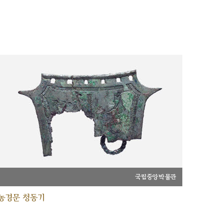
국립중앙박물관
농경문 청동기