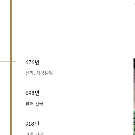
676년
신라, 삼국통일
698년
발해 건국
918년
고려 건국