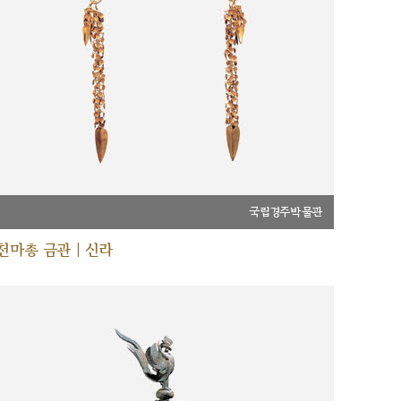
국립경주박물관
천마총 금관 | 신라