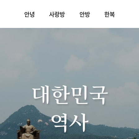
안녕
사랑방
안방
한복
대한민국
역사