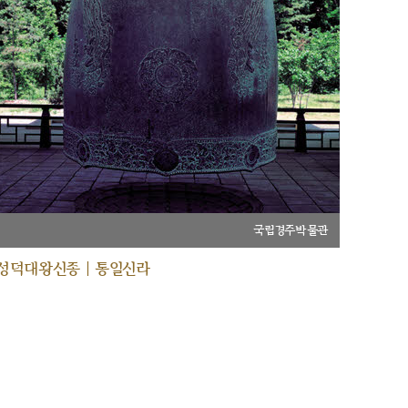
국립경주박물관
성덕대왕신종 | 통일신라