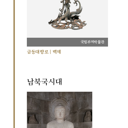
국립부여박물관
금동대향로 | 백제
남북국시대