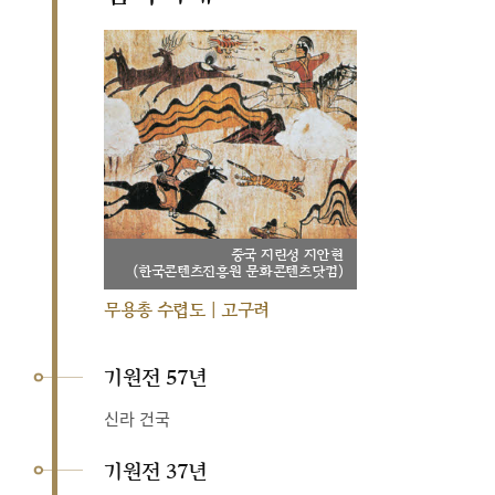
중국 지린성 지안현
(한국콘텐츠진흥원 문화콘텐츠닷컴)
무용총 수렵도 | 고구려
기원전 57년
신라 건국
기원전 37년