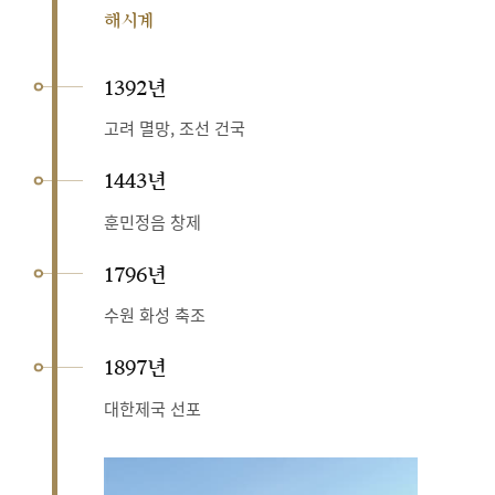
해시계
1392년
고려 멸망, 조선 건국
1443년
훈민정음 창제
1796년
수원 화성 축조
1897년
대한제국 선포