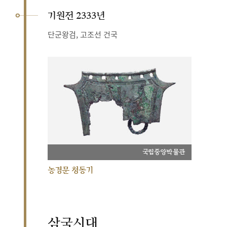
기원전 2333년
단군왕검, 고조선 건국
국립중앙박물관
농경문 청동기
삼국시대