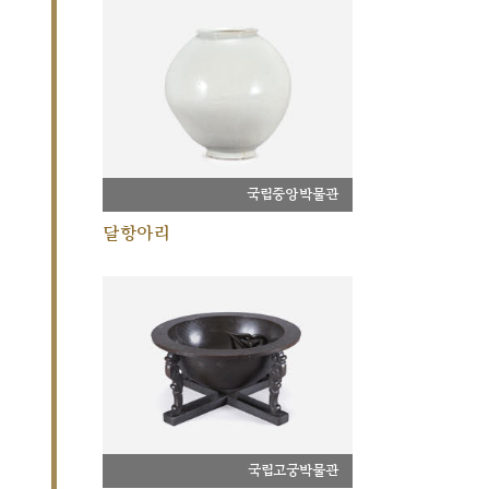
국립중앙박물관
달항아리
국립고궁박물관