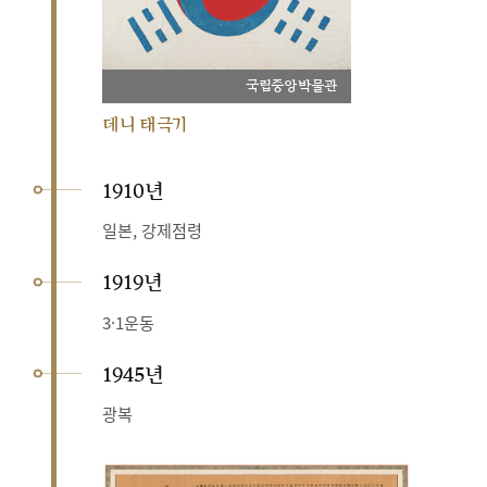
국립중앙박물관
데니 태극기
1910년
일본, 강제점령
1919년
3·1운동
1945년
광복