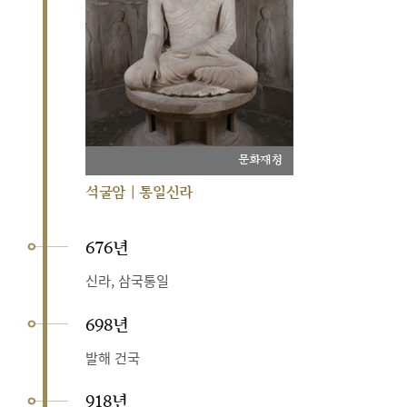
문화재청
석굴암 | 통일신라
676년
신라, 삼국통일
698년
발해 건국
918년