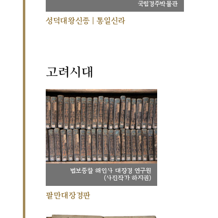
국립경주박물관
성덕대왕신종 | 통일신라
고려시대
법보종찰 해인사 대장경 연구원
(사진작가 하지권)
팔만대장경판