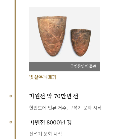
국립중앙박물관
빗살무늬토기
기원전 약 70만년 전
한반도에 인류 거주, 구석기 문화 시작
기원전 8000년 경
신석기 문화 시작