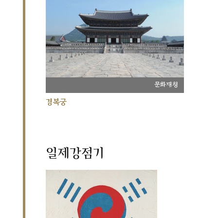
문화재청
경복궁
일제강점기