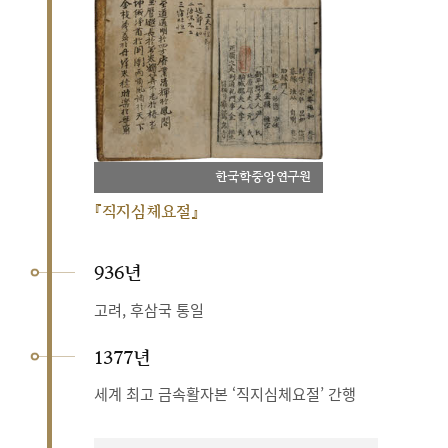
한국학중앙연구원
『직지심체요절』
936년
고려, 후삼국 통일
1377년
세계 최고 금속활자본 ‘직지심체요절’ 간행