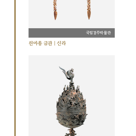
국립경주박물관
천마총 금관 | 신라