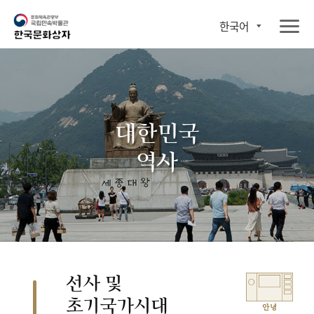
한국어
대한민국
역사
선사 및
초기국가시대
안녕