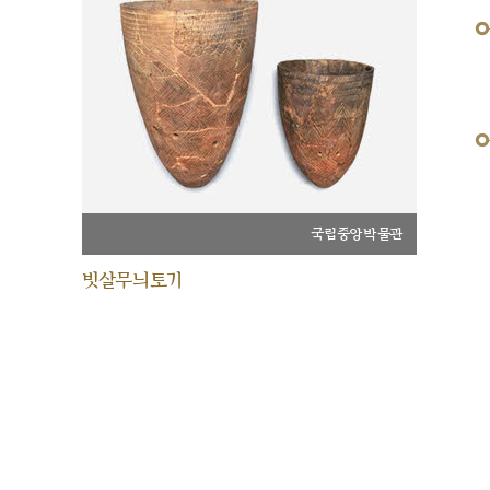
국립중앙박물관
빗살무늬토기