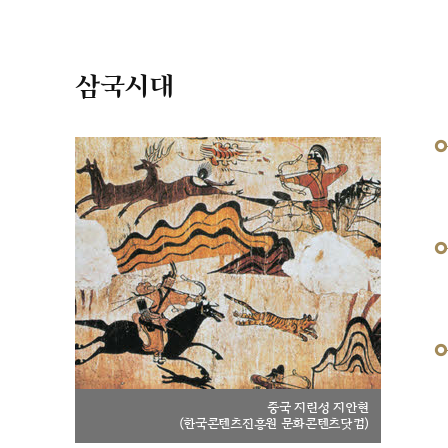
삼국시대
중국 지린성 지안현
(한국콘텐츠진흥원 문화콘텐츠닷컴)