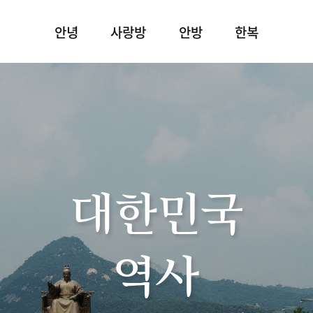
안녕
사랑방
안방
한복
대한민국
역사