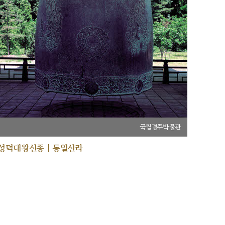
국립경주박물관
성덕대왕신종 | 통일신라