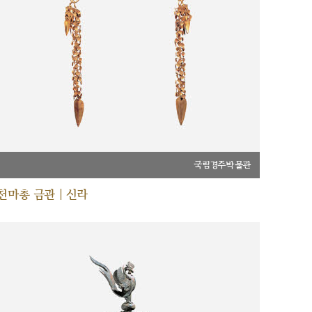
국립경주박물관
천마총 금관 | 신라