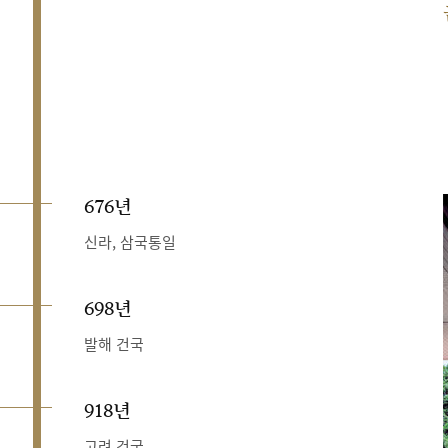
676년
신라, 삼국통일
698년
발해 건국
918년
고려 건국