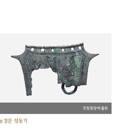
국립중앙박물관
농경문 청동기