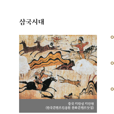
삼국시대
중국 지린성 지안현
(한국콘텐츠진흥원 문화콘텐츠닷컴)