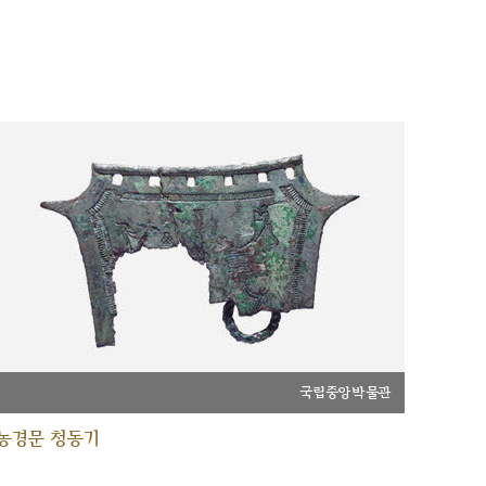
국립중앙박물관
농경문 청동기