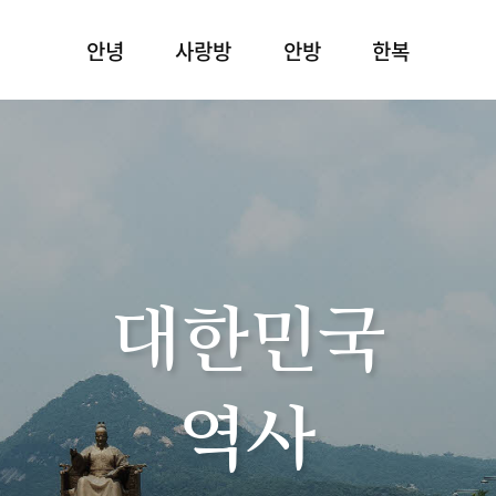
안녕
사랑방
안방
한복
대한민국
역사