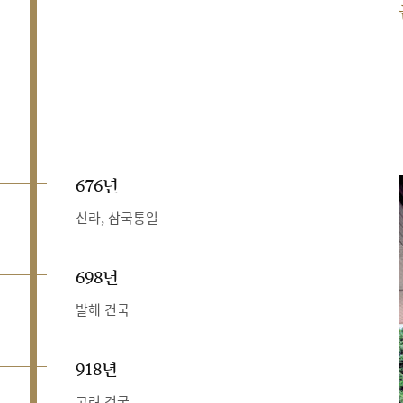
676년
신라, 삼국통일
698년
발해 건국
918년
고려 건국