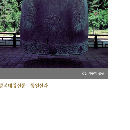
국립경주박물관
성덕대왕신종 | 통일신라