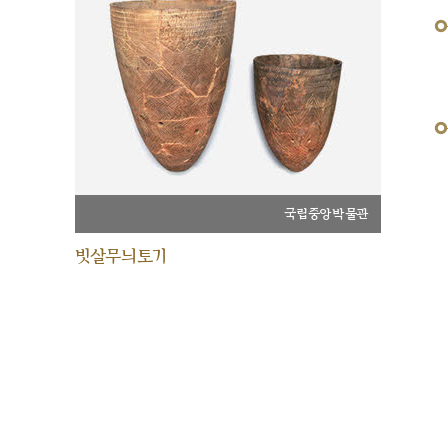
국립중앙박물관
빗살무늬토기