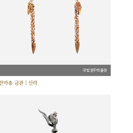
국립경주박물관
천마총 금관 | 신라