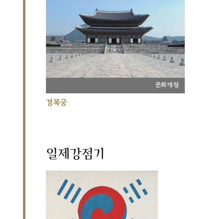
문화재청
경복궁
일제강점기