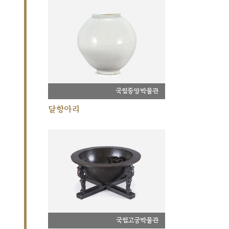
국립중앙박물관
달항아리
국립고궁박물관