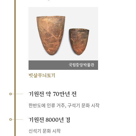
국립중앙박물관
빗살무늬토기
기원전 약 70만년 전
한반도에 인류 거주, 구석기 문화 시작
기원전 8000년 경
신석기 문화 시작