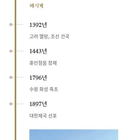
해시계
1392년
고려 멸망, 조선 건국
1443년
훈민정음 창제
1796년
수원 화성 축조
1897년
대한제국 선포