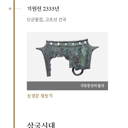
기원전 2333년
단군왕검, 고조선 건국
국립중앙박물관
농경문 청동기
삼국시대