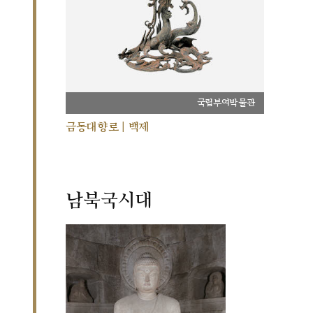
국립부여박물관
금동대향로 | 백제
남북국시대