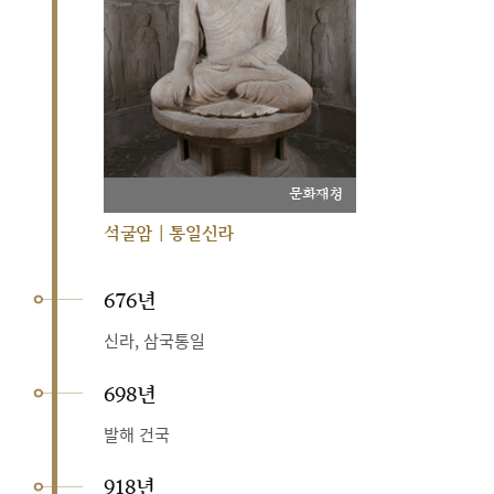
문화재청
석굴암 | 통일신라
676년
신라, 삼국통일
698년
발해 건국
918년