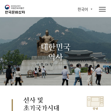
한국어
대한민국
역사
선사 및
초기국가시대
안녕