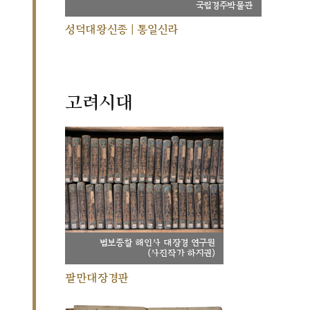
국립경주박물관
성덕대왕신종 | 통일신라
고려시대
법보종찰 해인사 대장경 연구원
(사진작가 하지권)
팔만대장경판