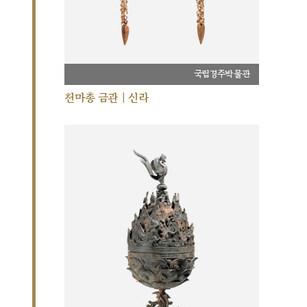
국립경주박물관
천마총 금관 | 신라