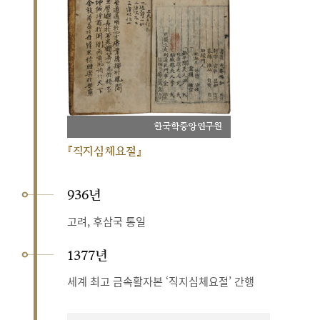
한국학중앙연구원
『직지심체요절』
936년
고려, 후삼국 통일
1377년
세계 최고 금속활자본 ‘직지심체요절’ 간행