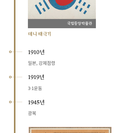
국립중앙박물관
데니 태극기
1910년
일본, 강제점령
1919년
3·1운동
1945년
광복