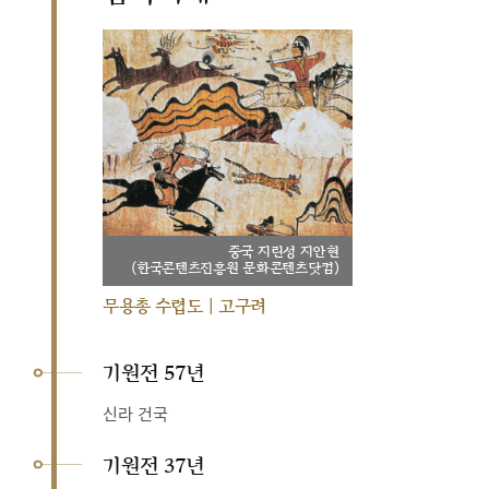
중국 지린성 지안현
(한국콘텐츠진흥원 문화콘텐츠닷컴)
무용총 수렵도 | 고구려
기원전 57년
신라 건국
기원전 37년