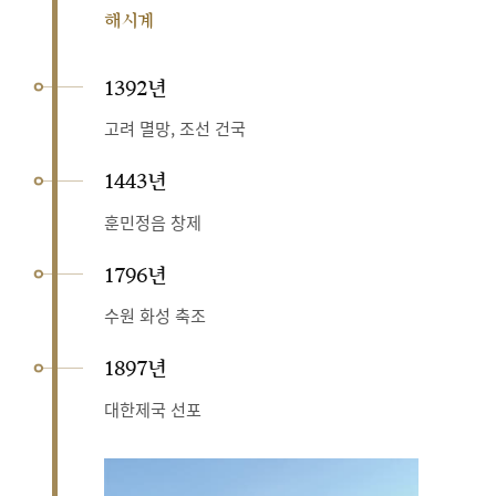
해시계
1392년
고려 멸망, 조선 건국
1443년
훈민정음 창제
1796년
수원 화성 축조
1897년
대한제국 선포