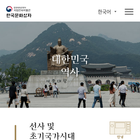
한국어
대한민국
역사
선사 및
초기국가시대
안녕