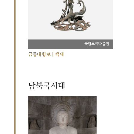
국립부여박물관
금동대향로 | 백제
남북국시대