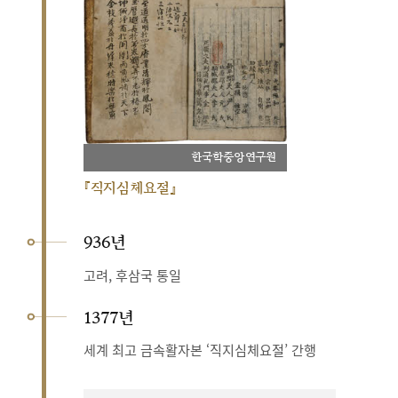
한국학중앙연구원
『직지심체요절』
936년
고려, 후삼국 통일
1377년
세계 최고 금속활자본 ‘직지심체요절’ 간행