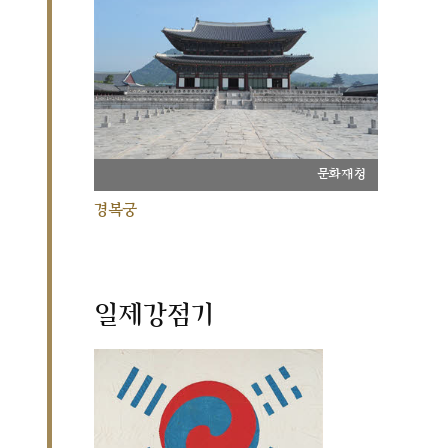
문화재청
경복궁
일제강점기