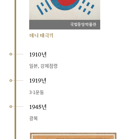
국립중앙박물관
데니 태극기
1910년
일본, 강제점령
1919년
3·1운동
1945년
광복