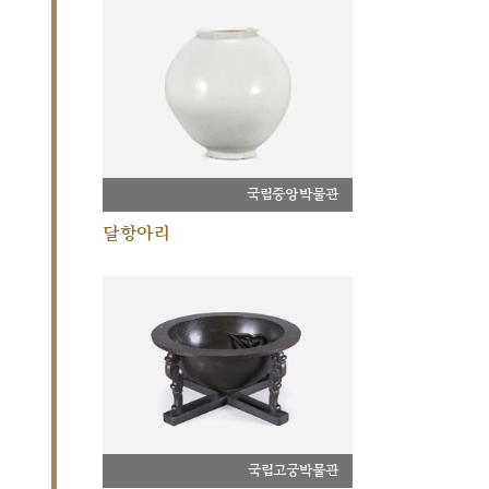
국립중앙박물관
달항아리
국립고궁박물관