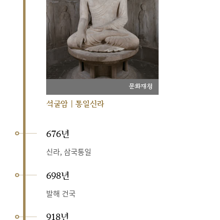
문화재청
석굴암 | 통일신라
676년
신라, 삼국통일
698년
발해 건국
918년