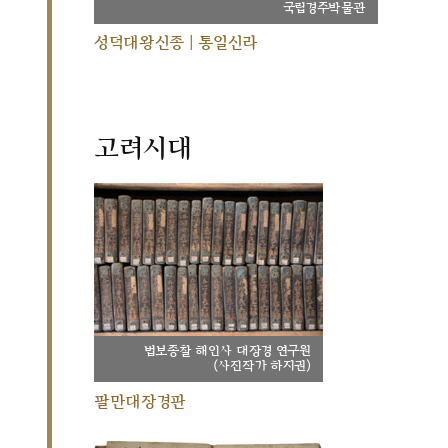
국립경주박물관
성덕대왕신종 | 통일신라
고려시대
법보종찰 해인사 대장경 연구원
(사진작가 하지권)
팔만대장경판