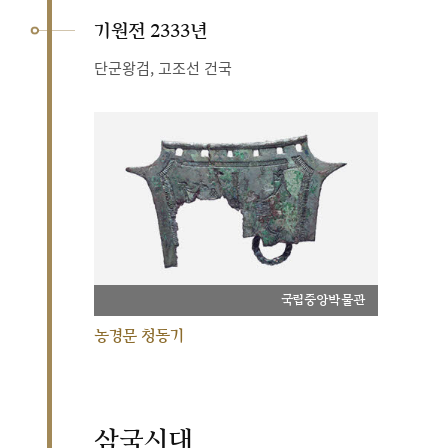
기원전 2333년
단군왕검, 고조선 건국
국립중앙박물관
농경문 청동기
삼국시대