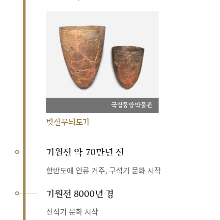
국립중앙박물관
빗살무늬토기
기원전 약 70만년 전
한반도에 인류 거주, 구석기 문화 시작
기원전 8000년 경
신석기 문화 시작