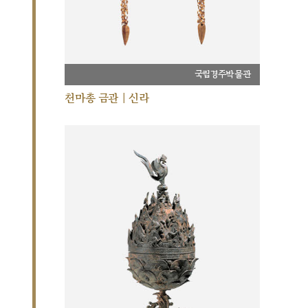
국립경주박물관
천마총 금관 | 신라