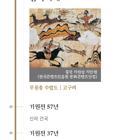
중국 지린성 지안현
(한국콘텐츠진흥원 문화콘텐츠닷컴)
무용총 수렵도 | 고구려
기원전 57년
신라 건국
기원전 37년