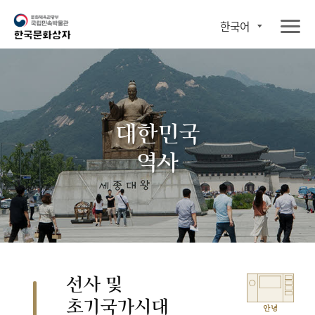
한국어
대한민국
역사
선사 및
초기국가시대
안녕