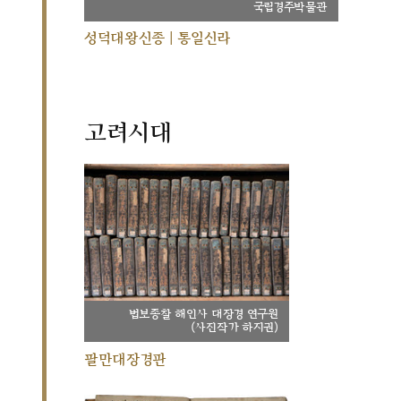
국립경주박물관
성덕대왕신종 | 통일신라
고려시대
법보종찰 해인사 대장경 연구원
(사진작가 하지권)
팔만대장경판