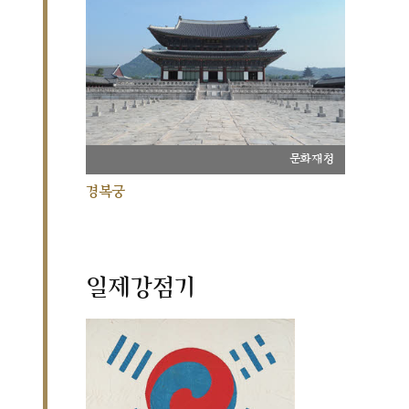
문화재청
경복궁
일제강점기