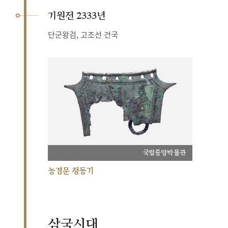
기원전 2333년
단군왕검, 고조선 건국
국립중앙박물관
농경문 청동기
삼국시대