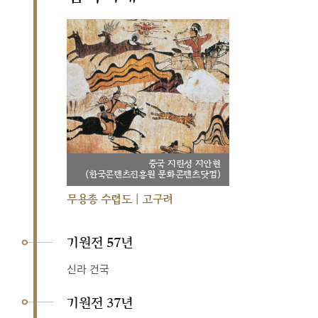
중국 지린성 지안현
(한국콘텐츠진흥원 문화콘텐츠닷컴)
무용총 수렵도 | 고구려
기원전 57년
신라 건국
기원전 37년