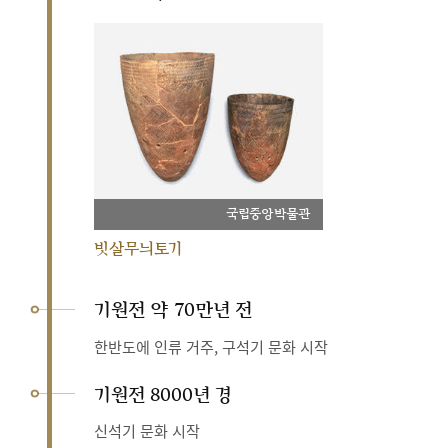
국립중앙박물관
빗살무늬토기
기원전 약 70만년 전
한반도에 인류 거주, 구석기 문화 시작
기원전 8000년 경
신석기 문화 시작