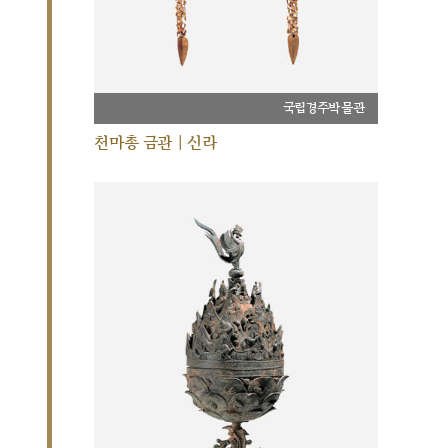
국립경주박물관
천마총 금관 | 신라