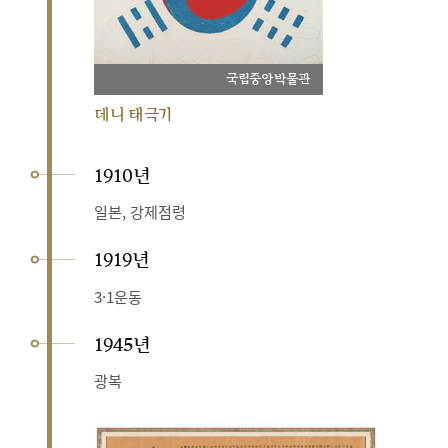
국립중앙박물관
데니 태극기
1910년
일본, 강제점령
1919년
3·1운동
1945년
광복