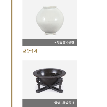
국립중앙박물관
달항아리
국립고궁박물관