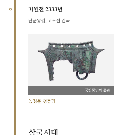
기원전 2333년
단군왕검, 고조선 건국
국립중앙박물관
농경문 청동기
삼국시대