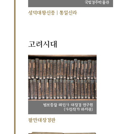
국립경주박물관
성덕대왕신종 | 통일신라
고려시대
법보종찰 해인사 대장경 연구원
(사진작가 하지권)
팔만대장경판