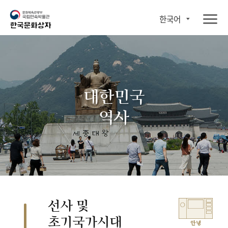
한국어
대한민국
역사
선사 및
초기국가시대
안녕