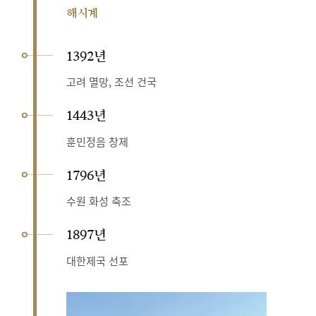
해시계
1392년
고려 멸망, 조선 건국
1443년
훈민정음 창제
1796년
수원 화성 축조
1897년
대한제국 선포