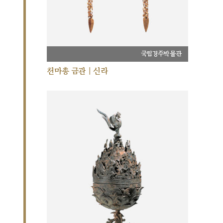
국립경주박물관
천마총 금관 | 신라