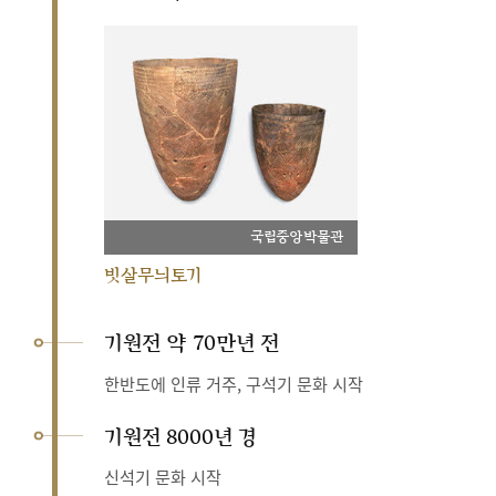
국립중앙박물관
빗살무늬토기
기원전 약 70만년 전
한반도에 인류 거주, 구석기 문화 시작
기원전 8000년 경
신석기 문화 시작