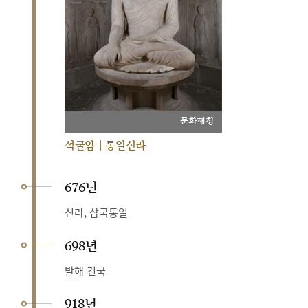
문화재청
석굴암 | 통일신라
676년
신라, 삼국통일
698년
발해 건국
918년