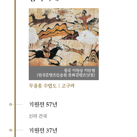
중국 지린성 지안현
(한국콘텐츠진흥원 문화콘텐츠닷컴)
무용총 수렵도 | 고구려
기원전 57년
신라 건국
기원전 37년