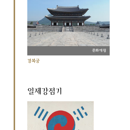
문화재청
경복궁
일제강점기