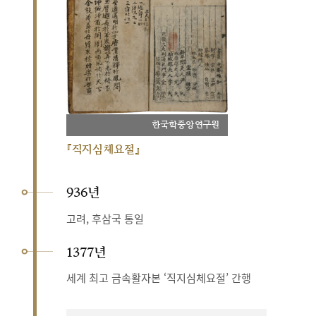
한국학중앙연구원
『직지심체요절』
936년
고려, 후삼국 통일
1377년
세계 최고 금속활자본 ‘직지심체요절’ 간행