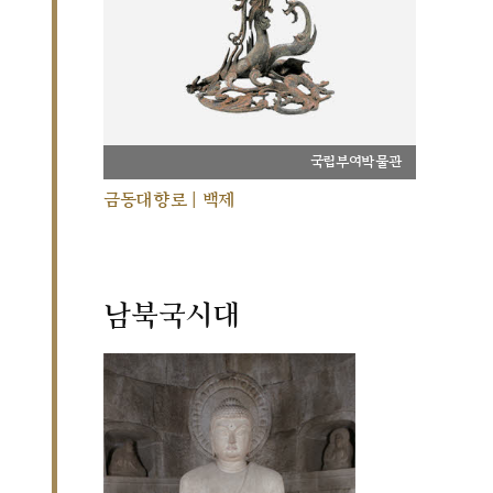
국립부여박물관
금동대향로 | 백제
남북국시대