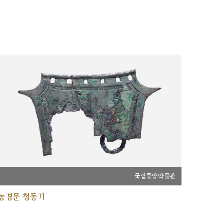
국립중앙박물관
농경문 청동기