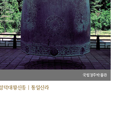
국립경주박물관
성덕대왕신종 | 통일신라