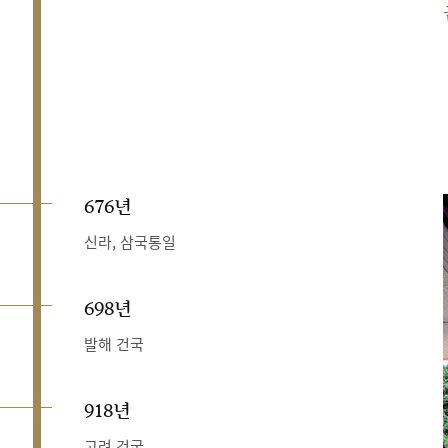
676년
신라, 삼국통일
698년
발해 건국
918년
고려 건국