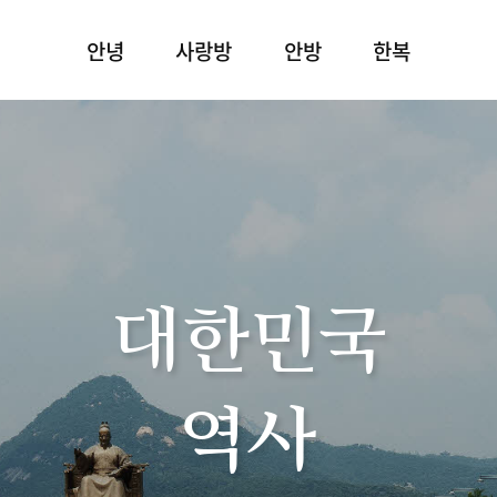
안녕
사랑방
안방
한복
대한민국
역사