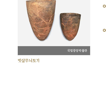
국립중앙박물관
빗살무늬토기