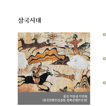
삼국시대
중국 지린성 지안현
(한국콘텐츠진흥원 문화콘텐츠닷컴)