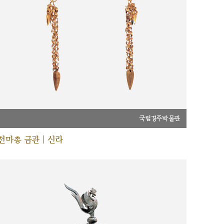
국립경주박물관
천마총 금관 | 신라