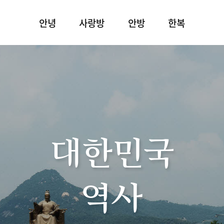
안녕
사랑방
안방
한복
대한민국
역사