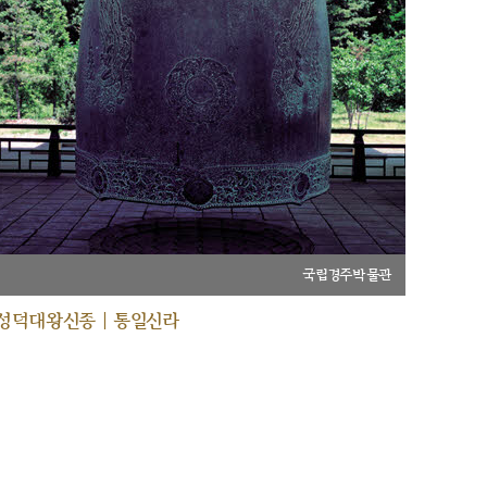
국립경주박물관
성덕대왕신종 | 통일신라