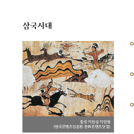
삼국시대
중국 지린성 지안현
(한국콘텐츠진흥원 문화콘텐츠닷컴)