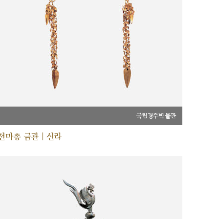
국립경주박물관
천마총 금관 | 신라