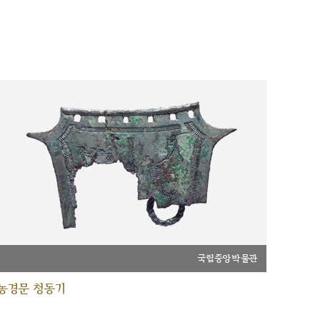
국립중앙박물관
농경문 청동기