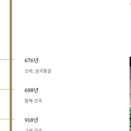
676년
신라, 삼국통일
698년
발해 건국
918년
고려 건국