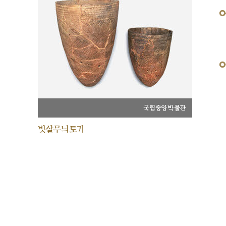
국립중앙박물관
빗살무늬토기