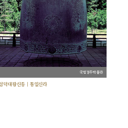
국립경주박물관
성덕대왕신종 | 통일신라