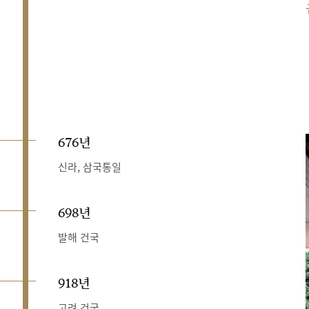
676년
신라, 삼국통일
698년
발해 건국
918년
고려 건국