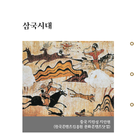
삼국시대
중국 지린성 지안현
(한국콘텐츠진흥원 문화콘텐츠닷컴)