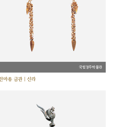
국립경주박물관
천마총 금관 | 신라