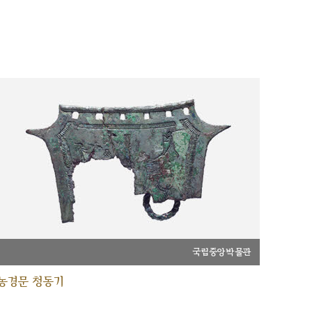
국립중앙박물관
농경문 청동기