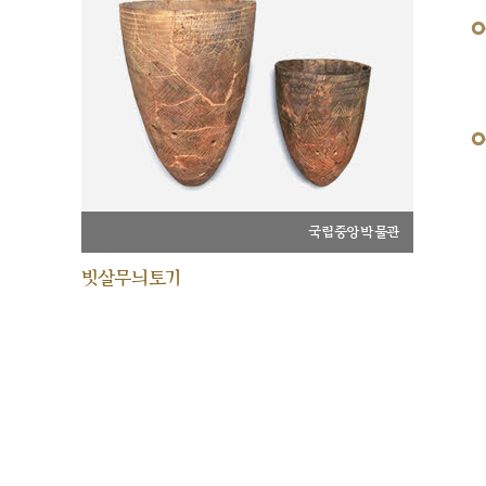
국립중앙박물관
빗살무늬토기