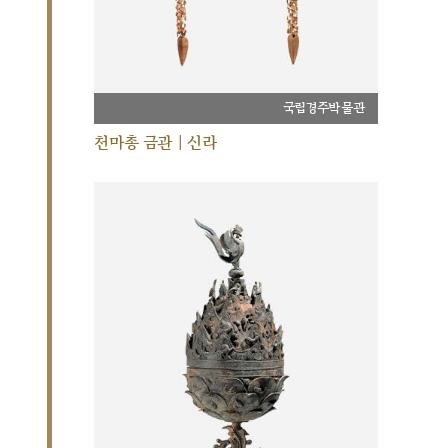
국립경주박물관
천마총 금관 | 신라