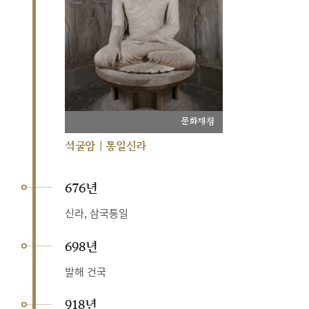
문화재청
석굴암 | 통일신라
676년
신라, 삼국통일
698년
발해 건국
918년