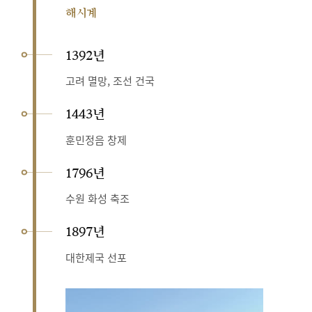
해시계
1392년
고려 멸망, 조선 건국
1443년
훈민정음 창제
1796년
수원 화성 축조
1897년
대한제국 선포