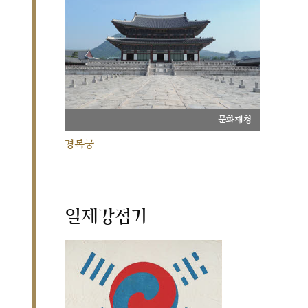
문화재청
경복궁
일제강점기