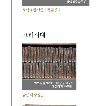
국립경주박물관
성덕대왕신종 | 통일신라
고려시대
법보종찰 해인사 대장경 연구원
(사진작가 하지권)
팔만대장경판