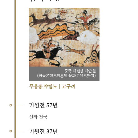
중국 지린성 지안현
(한국콘텐츠진흥원 문화콘텐츠닷컴)
무용총 수렵도 | 고구려
기원전 57년
신라 건국
기원전 37년