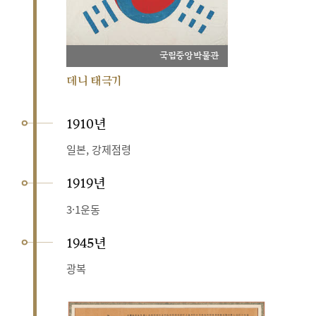
국립중앙박물관
데니 태극기
1910년
일본, 강제점령
1919년
3·1운동
1945년
광복