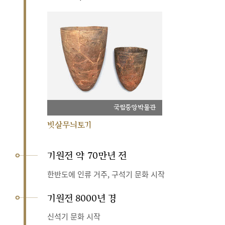
국립중앙박물관
빗살무늬토기
기원전 약 70만년 전
한반도에 인류 거주, 구석기 문화 시작
기원전 8000년 경
신석기 문화 시작