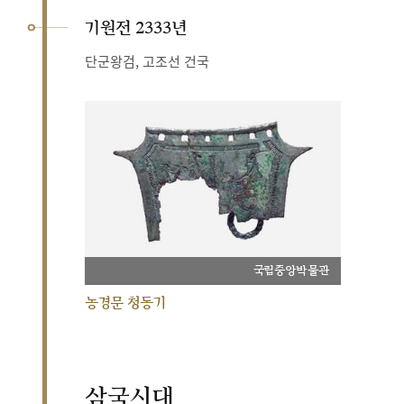
기원전 2333년
단군왕검, 고조선 건국
국립중앙박물관
농경문 청동기
삼국시대