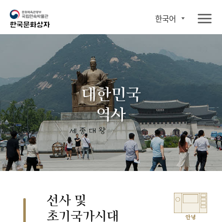
한국어
대한민국
역사
선사 및
초기국가시대
안녕