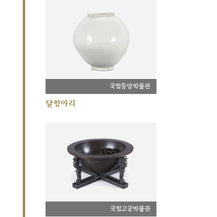
국립중앙박물관
달항아리
국립고궁박물관