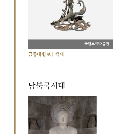
국립부여박물관
금동대향로 | 백제
남북국시대