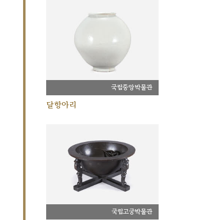
국립중앙박물관
달항아리
국립고궁박물관