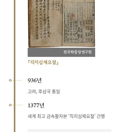
한국학중앙연구원
『직지심체요절』
936년
고려, 후삼국 통일
1377년
세계 최고 금속활자본 ‘직지심체요절’ 간행