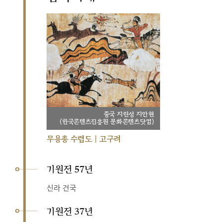
중국 지린성 지안현
(한국콘텐츠진흥원 문화콘텐츠닷컴)
무용총 수렵도 | 고구려
기원전 57년
신라 건국
기원전 37년