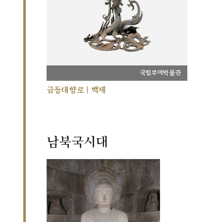
국립부여박물관
금동대향로 | 백제
남북국시대