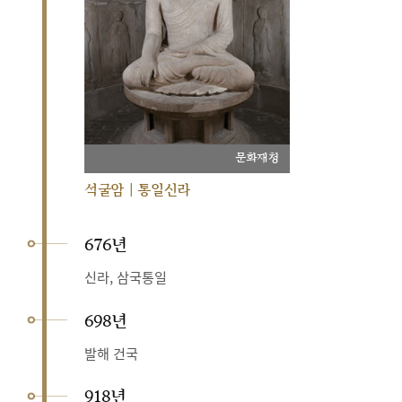
문화재청
석굴암 | 통일신라
676년
신라, 삼국통일
698년
발해 건국
918년