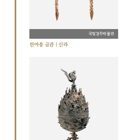
국립경주박물관
천마총 금관 | 신라