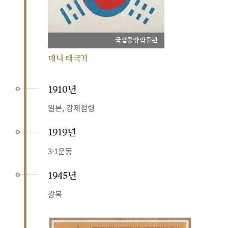
국립중앙박물관
데니 태극기
1910년
일본, 강제점령
1919년
3·1운동
1945년
광복