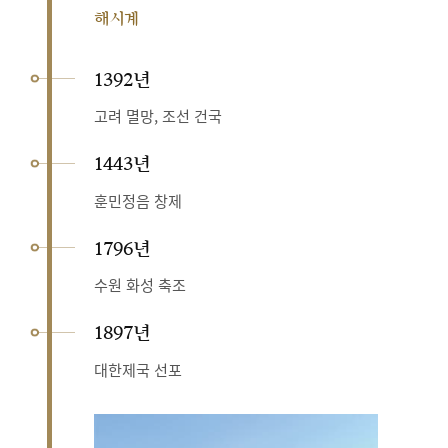
해시계
1392년
고려 멸망, 조선 건국
1443년
훈민정음 창제
1796년
수원 화성 축조
1897년
대한제국 선포