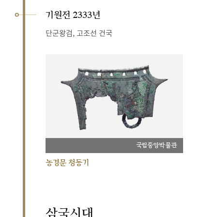
기원전 2333년
단군왕검, 고조선 건국
국립중앙박물관
농경문 청동기
삼국시대