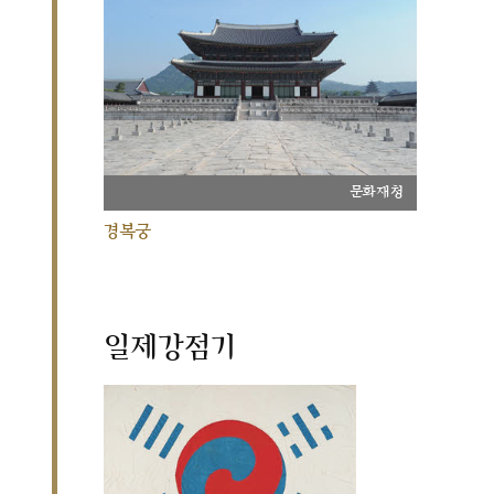
문화재청
경복궁
일제강점기