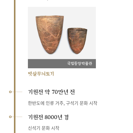
국립중앙박물관
빗살무늬토기
기원전 약 70만년 전
한반도에 인류 거주, 구석기 문화 시작
기원전 8000년 경
신석기 문화 시작