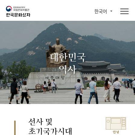
한국어
대한민국
역사
선사 및
초기국가시대
안녕