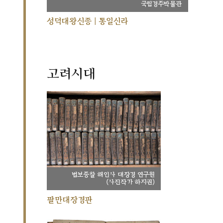
국립경주박물관
성덕대왕신종 | 통일신라
고려시대
법보종찰 해인사 대장경 연구원
(사진작가 하지권)
팔만대장경판