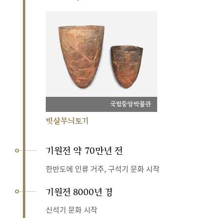
국립중앙박물관
빗살무늬토기
기원전 약 70만년 전
한반도에 인류 거주, 구석기 문화 시작
기원전 8000년 경
신석기 문화 시작