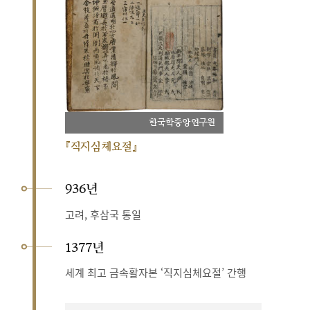
한국학중앙연구원
『직지심체요절』
936년
고려, 후삼국 통일
1377년
세계 최고 금속활자본 ‘직지심체요절’ 간행