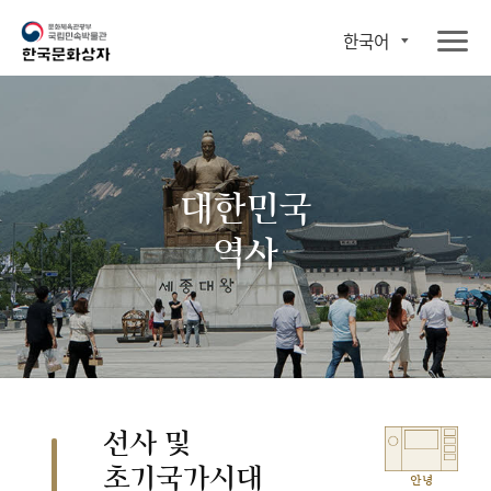
한국어
대한민국
역사
선사 및
초기국가시대
안녕