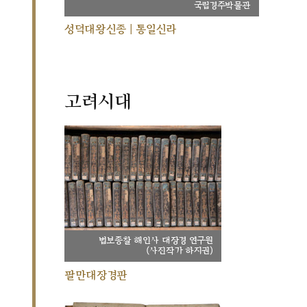
국립경주박물관
성덕대왕신종 | 통일신라
고려시대
법보종찰 해인사 대장경 연구원
(사진작가 하지권)
팔만대장경판