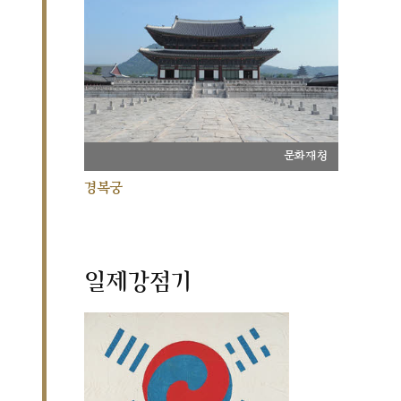
문화재청
경복궁
일제강점기