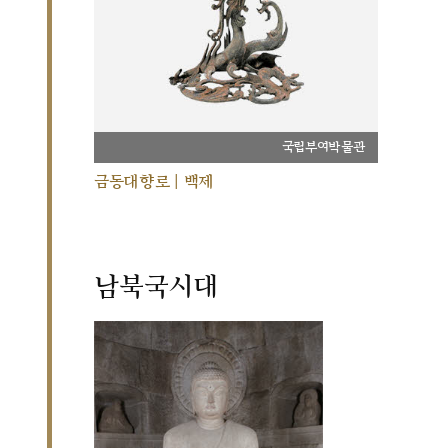
국립부여박물관
금동대향로 | 백제
남북국시대