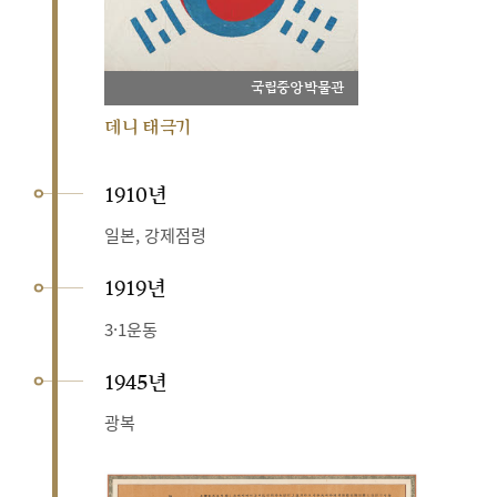
국립중앙박물관
데니 태극기
1910년
일본, 강제점령
1919년
3·1운동
1945년
광복