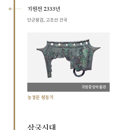
기원전 2333년
단군왕검, 고조선 건국
국립중앙박물관
농경문 청동기
삼국시대