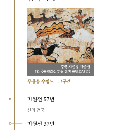
중국 지린성 지안현
(한국콘텐츠진흥원 문화콘텐츠닷컴)
무용총 수렵도 | 고구려
기원전 57년
신라 건국
기원전 37년