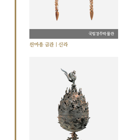
국립경주박물관
천마총 금관 | 신라