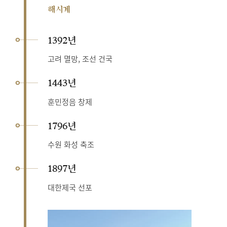
해시계
1392년
고려 멸망, 조선 건국
1443년
훈민정음 창제
1796년
수원 화성 축조
1897년
대한제국 선포