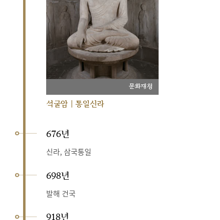
문화재청
석굴암 | 통일신라
676년
신라, 삼국통일
698년
발해 건국
918년