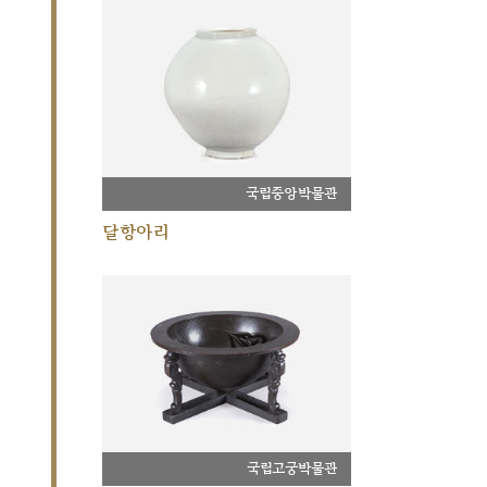
국립중앙박물관
달항아리
국립고궁박물관