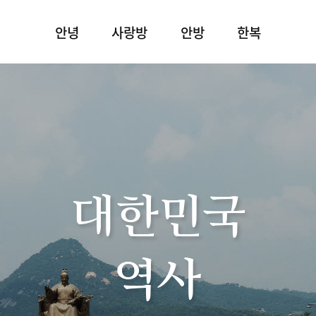
안녕
사랑방
안방
한복
대한민국
역사