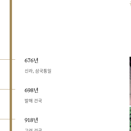
676년
신라, 삼국통일
698년
발해 건국
918년
고려 건국