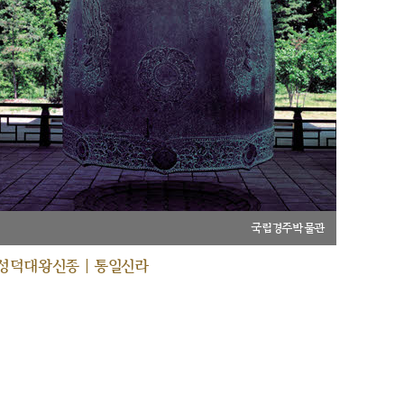
국립경주박물관
성덕대왕신종 | 통일신라