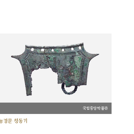
국립중앙박물관
농경문 청동기