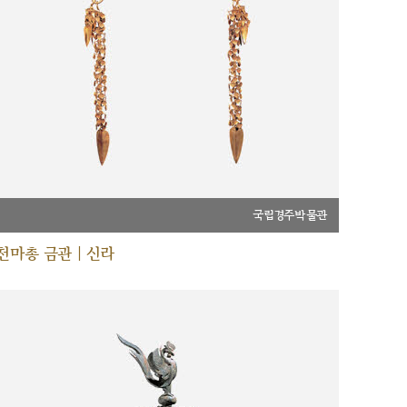
국립경주박물관
천마총 금관 | 신라