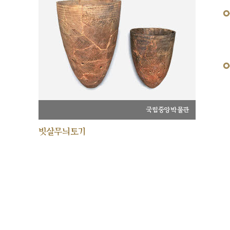
국립중앙박물관
빗살무늬토기