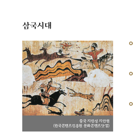
삼국시대
중국 지린성 지안현
(한국콘텐츠진흥원 문화콘텐츠닷컴)