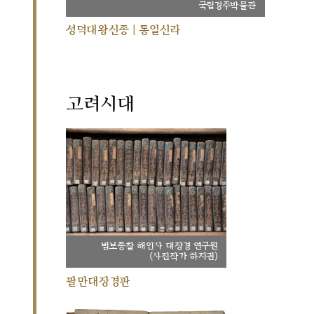
국립경주박물관
성덕대왕신종 | 통일신라
고려시대
법보종찰 해인사 대장경 연구원
(사진작가 하지권)
팔만대장경판