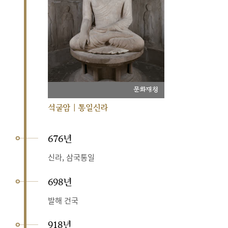
문화재청
석굴암 | 통일신라
676년
신라, 삼국통일
698년
발해 건국
918년