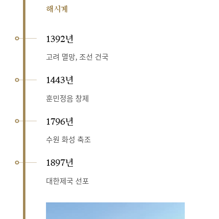
해시계
1392년
고려 멸망, 조선 건국
1443년
훈민정음 창제
1796년
수원 화성 축조
1897년
대한제국 선포