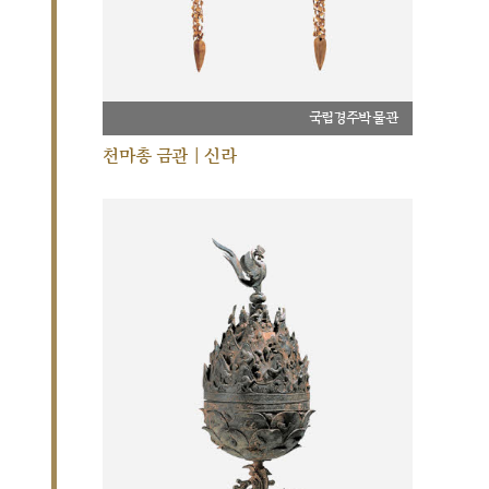
국립경주박물관
천마총 금관 | 신라