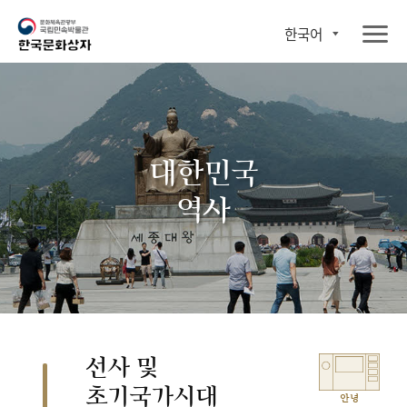
한국어
대한민국
역사
선사 및
초기국가시대
안녕