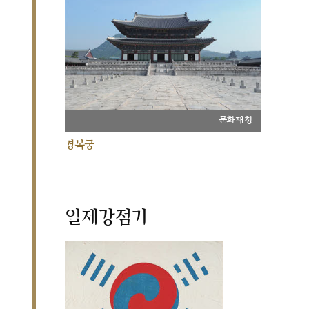
문화재청
경복궁
일제강점기