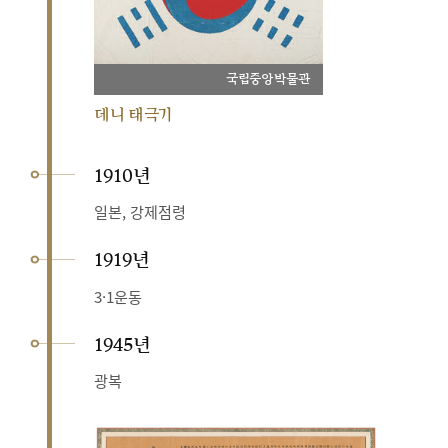
국립중앙박물관
데니 태극기
1910년
일본, 강제점령
1919년
3·1운동
1945년
광복