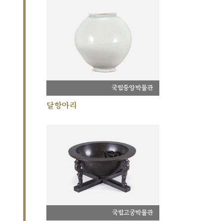
국립중앙박물관
달항아리
국립고궁박물관