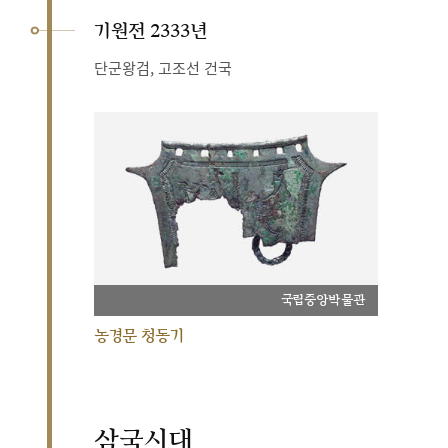
기원전 2333년
단군왕검, 고조선 건국
국립중앙박물관
농경문 청동기
삼국시대