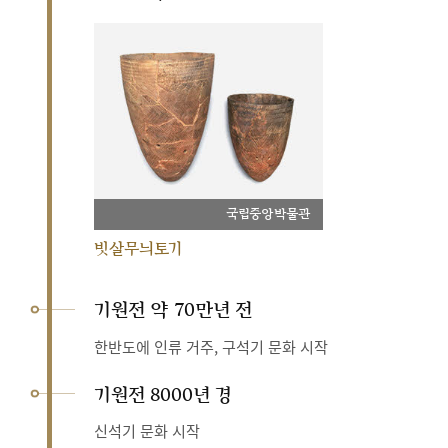
국립중앙박물관
빗살무늬토기
기원전 약 70만년 전
한반도에 인류 거주, 구석기 문화 시작
기원전 8000년 경
신석기 문화 시작