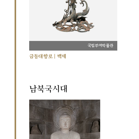
국립부여박물관
금동대향로 | 백제
남북국시대