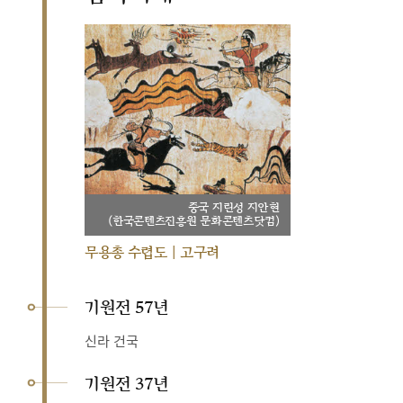
중국 지린성 지안현
(한국콘텐츠진흥원 문화콘텐츠닷컴)
무용총 수렵도 | 고구려
기원전 57년
신라 건국
기원전 37년