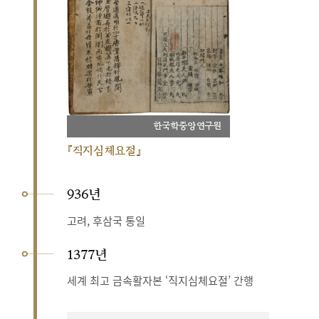
한국학중앙연구원
『직지심체요절』
936년
고려, 후삼국 통일
1377년
세계 최고 금속활자본 ‘직지심체요절’ 간행