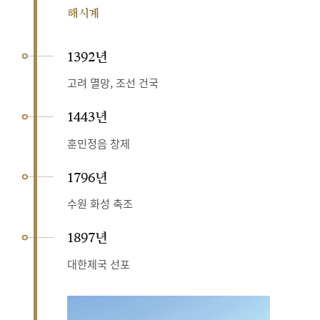
해시계
1392년
고려 멸망, 조선 건국
1443년
훈민정음 창제
1796년
수원 화성 축조
1897년
대한제국 선포