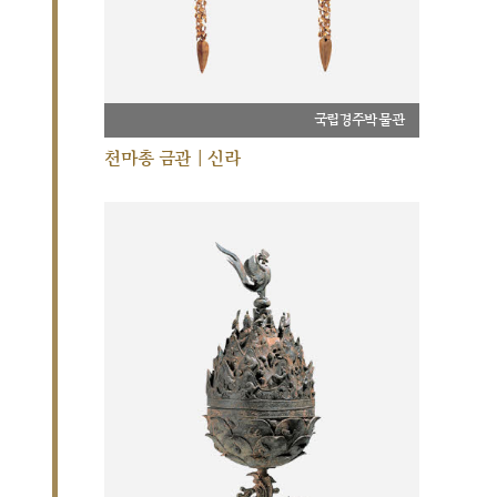
국립경주박물관
천마총 금관 | 신라