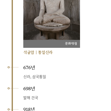
문화재청
석굴암 | 통일신라
676년
신라, 삼국통일
698년
발해 건국
918년