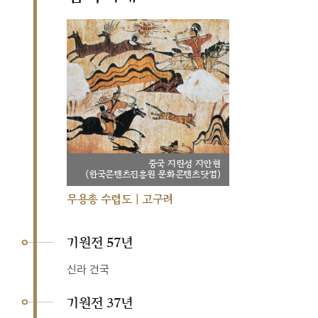
중국 지린성 지안현
(한국콘텐츠진흥원 문화콘텐츠닷컴)
무용총 수렵도 | 고구려
기원전 57년
신라 건국
기원전 37년