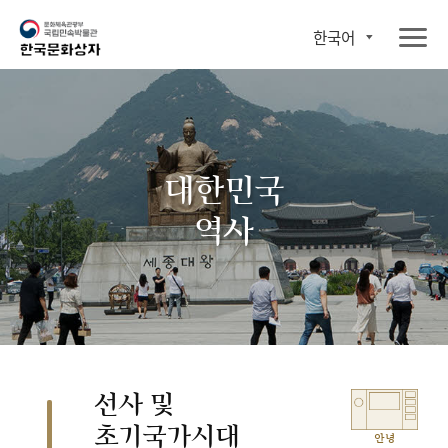
한국어
대한민국
역사
선사 및
초기국가시대
안녕