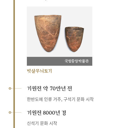
국립중앙박물관
빗살무늬토기
기원전 약 70만년 전
한반도에 인류 거주, 구석기 문화 시작
기원전 8000년 경
신석기 문화 시작