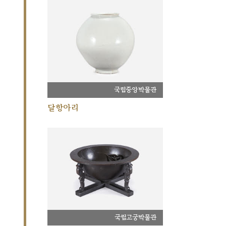
국립중앙박물관
달항아리
국립고궁박물관