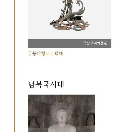
국립부여박물관
금동대향로 | 백제
남북국시대