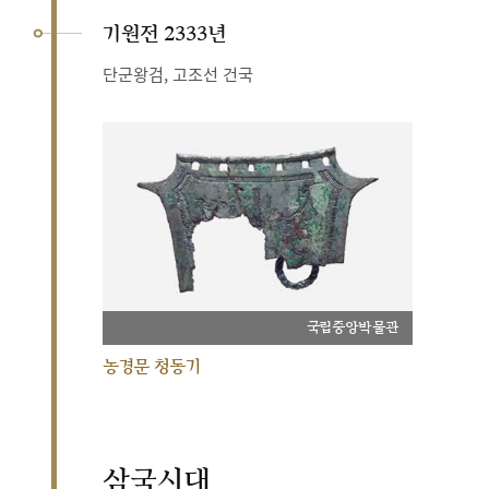
기원전 2333년
단군왕검, 고조선 건국
국립중앙박물관
농경문 청동기
삼국시대