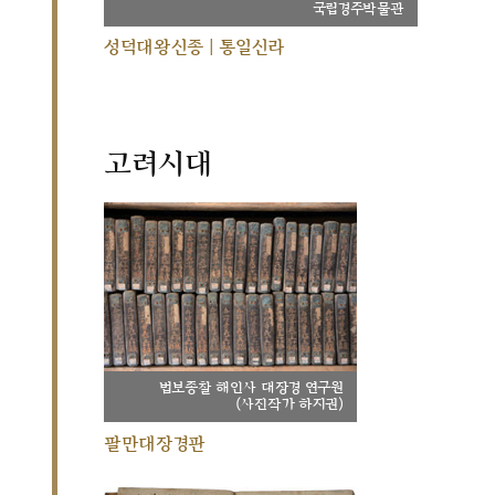
국립경주박물관
성덕대왕신종 | 통일신라
고려시대
법보종찰 해인사 대장경 연구원
(사진작가 하지권)
팔만대장경판