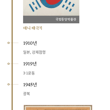
국립중앙박물관
데니 태극기
1910년
일본, 강제점령
1919년
3·1운동
1945년
광복