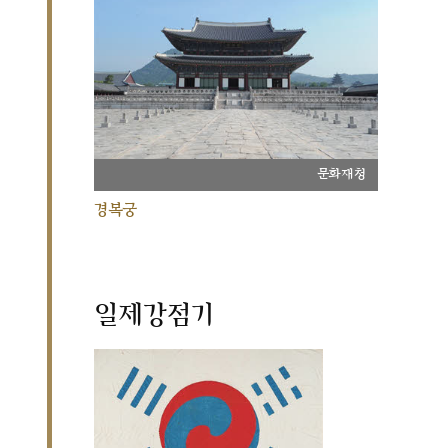
문화재청
경복궁
일제강점기