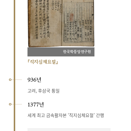
한국학중앙연구원
『직지심체요절』
936년
고려, 후삼국 통일
1377년
세계 최고 금속활자본 ‘직지심체요절’ 간행