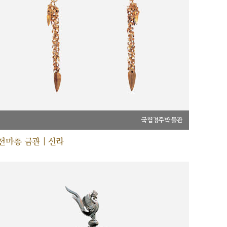
국립경주박물관
천마총 금관 | 신라