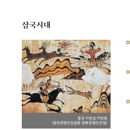
삼국시대
중국 지린성 지안현
(한국콘텐츠진흥원 문화콘텐츠닷컴)