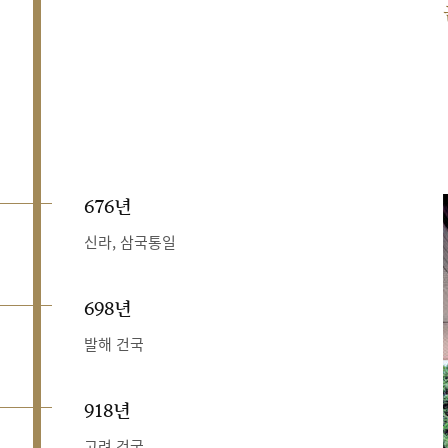
676년
신라, 삼국통일
698년
발해 건국
918년
고려 건국