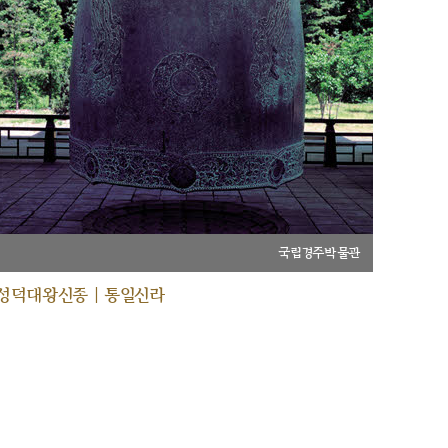
국립경주박물관
성덕대왕신종 | 통일신라