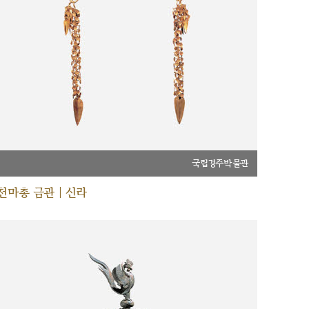
국립경주박물관
천마총 금관 | 신라