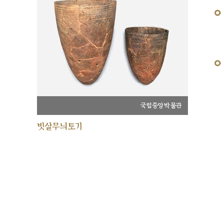
국립중앙박물관
빗살무늬토기