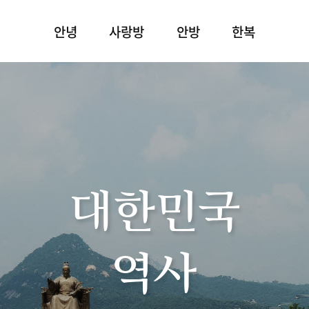
안녕
사랑방
안방
한복
대한민국
역사