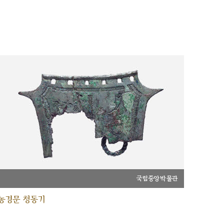
국립중앙박물관
농경문 청동기