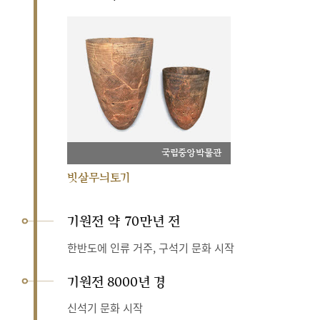
국립중앙박물관
빗살무늬토기
기원전 약 70만년 전
한반도에 인류 거주, 구석기 문화 시작
기원전 8000년 경
신석기 문화 시작