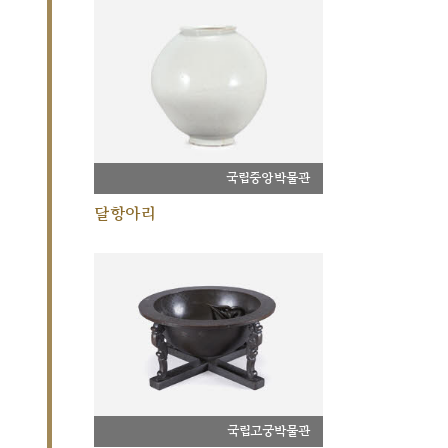
국립중앙박물관
달항아리
국립고궁박물관