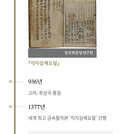
한국학중앙연구원
『직지심체요절』
936년
고려, 후삼국 통일
1377년
세계 최고 금속활자본 ‘직지심체요절’ 간행