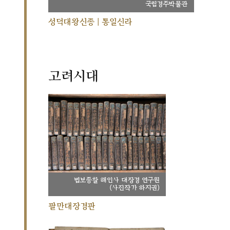
국립경주박물관
성덕대왕신종 | 통일신라
고려시대
법보종찰 해인사 대장경 연구원
(사진작가 하지권)
팔만대장경판