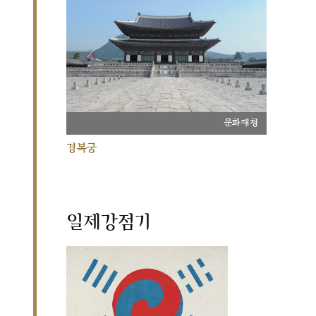
문화재청
경복궁
일제강점기