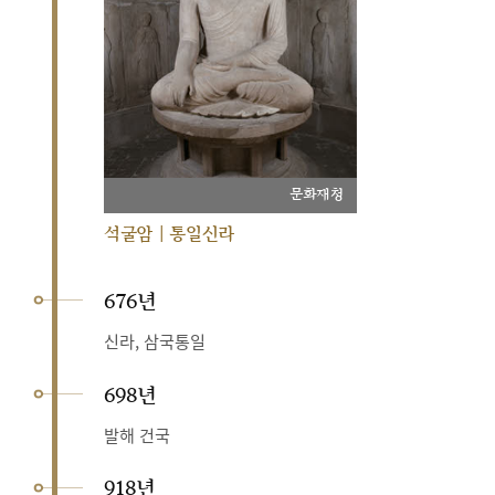
문화재청
석굴암 | 통일신라
676년
신라, 삼국통일
698년
발해 건국
918년