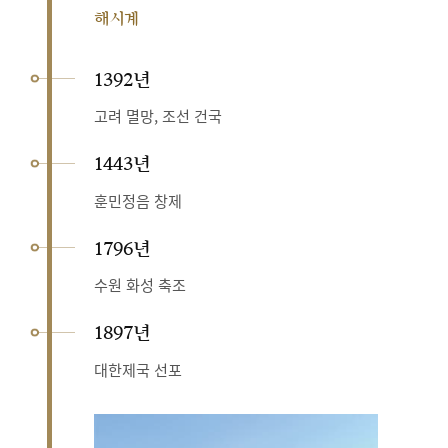
해시계
1392년
고려 멸망, 조선 건국
1443년
훈민정음 창제
1796년
수원 화성 축조
1897년
대한제국 선포