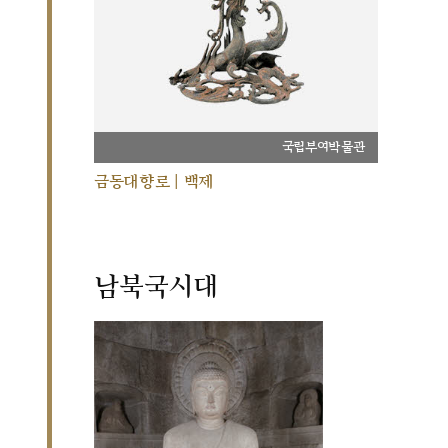
국립부여박물관
금동대향로 | 백제
남북국시대