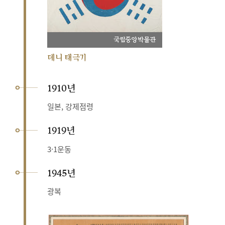
국립중앙박물관
데니 태극기
1910년
일본, 강제점령
1919년
3·1운동
1945년
광복