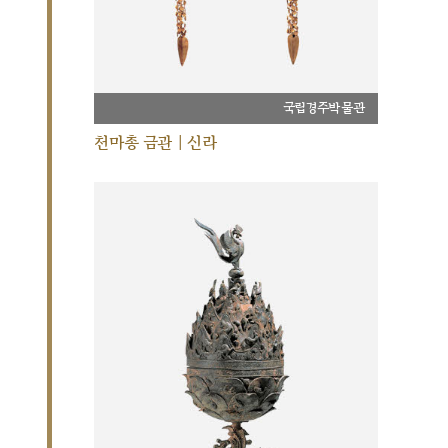
국립경주박물관
천마총 금관 | 신라