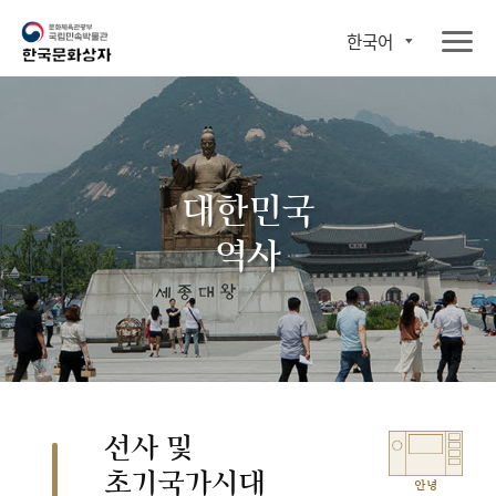
한국어
대한민국
역사
선사 및
초기국가시대
안녕