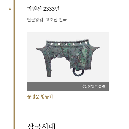
기원전 2333년
단군왕검, 고조선 건국
국립중앙박물관
농경문 청동기
삼국시대