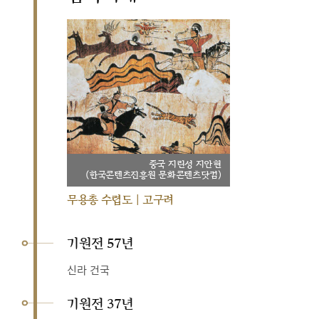
중국 지린성 지안현
(한국콘텐츠진흥원 문화콘텐츠닷컴)
무용총 수렵도 | 고구려
기원전 57년
신라 건국
기원전 37년