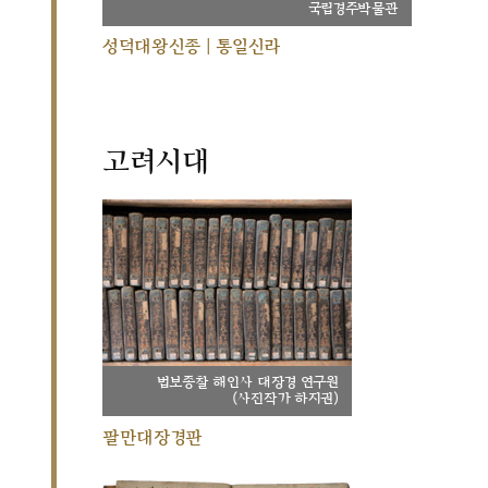
국립경주박물관
성덕대왕신종 | 통일신라
고려시대
법보종찰 해인사 대장경 연구원
(사진작가 하지권)
팔만대장경판