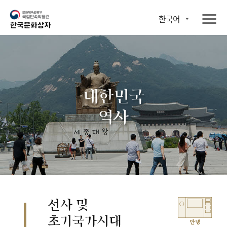
한국어
대한민국
역사
선사 및
초기국가시대
안녕