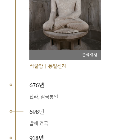
문화재청
석굴암 | 통일신라
676년
신라, 삼국통일
698년
발해 건국
918년