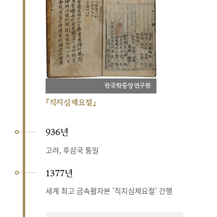
한국학중앙연구원
『직지심체요절』
936년
고려, 후삼국 통일
1377년
세계 최고 금속활자본 ‘직지심체요절’ 간행