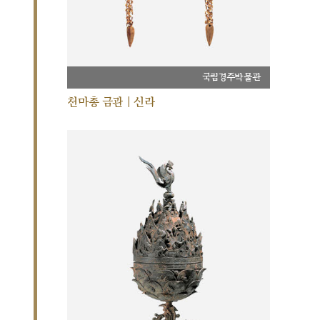
국립경주박물관
천마총 금관 | 신라