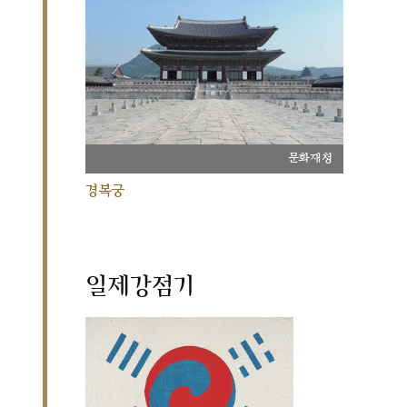
문화재청
경복궁
일제강점기