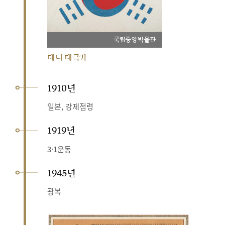
국립중앙박물관
데니 태극기
1910년
일본, 강제점령
1919년
3·1운동
1945년
광복