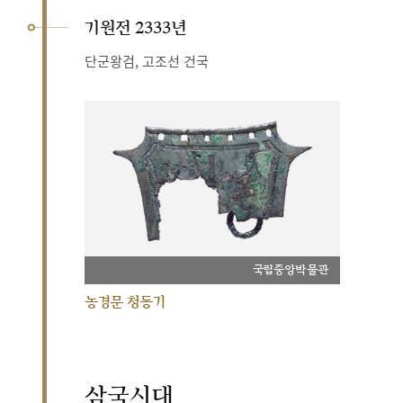
기원전 2333년
단군왕검, 고조선 건국
국립중앙박물관
농경문 청동기
삼국시대