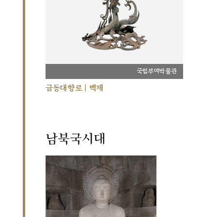
국립부여박물관
금동대향로 | 백제
남북국시대