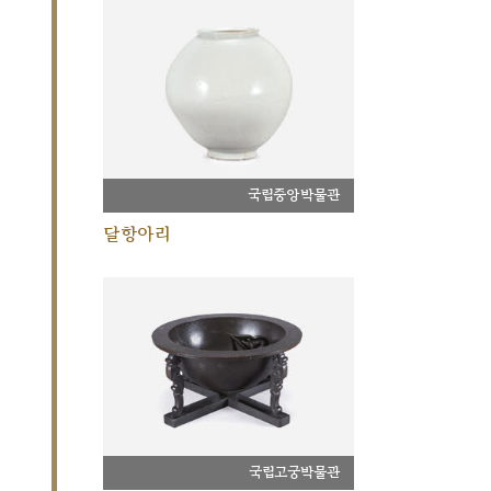
국립중앙박물관
달항아리
국립고궁박물관