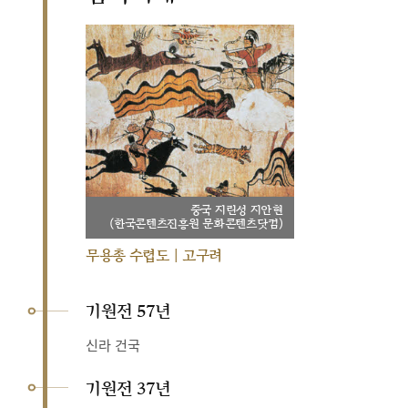
중국 지린성 지안현
(한국콘텐츠진흥원 문화콘텐츠닷컴)
무용총 수렵도 | 고구려
기원전 57년
신라 건국
기원전 37년