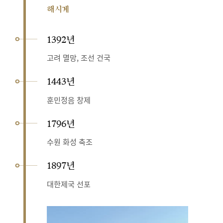
해시계
1392년
고려 멸망, 조선 건국
1443년
훈민정음 창제
1796년
수원 화성 축조
1897년
대한제국 선포