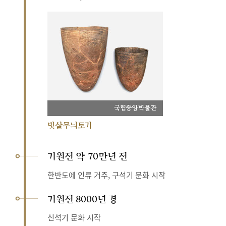
국립중앙박물관
빗살무늬토기
기원전 약 70만년 전
한반도에 인류 거주, 구석기 문화 시작
기원전 8000년 경
신석기 문화 시작