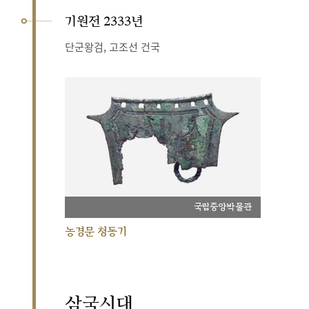
기원전 2333년
단군왕검, 고조선 건국
국립중앙박물관
농경문 청동기
삼국시대