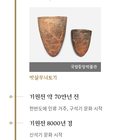
국립중앙박물관
빗살무늬토기
기원전 약 70만년 전
한반도에 인류 거주, 구석기 문화 시작
기원전 8000년 경
신석기 문화 시작