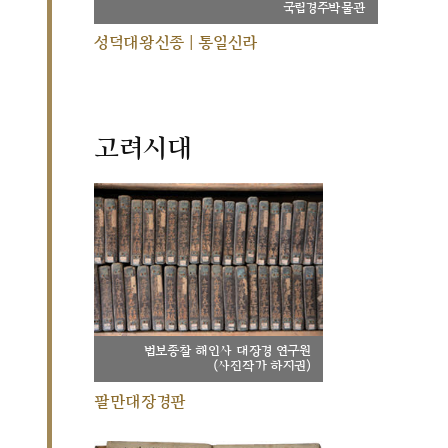
국립경주박물관
성덕대왕신종 | 통일신라
고려시대
법보종찰 해인사 대장경 연구원
(사진작가 하지권)
팔만대장경판