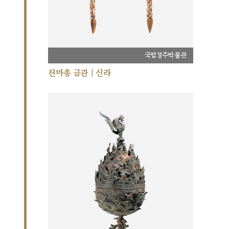
국립경주박물관
천마총 금관 | 신라