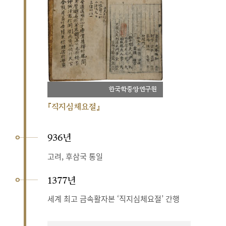
한국학중앙연구원
『직지심체요절』
936년
고려, 후삼국 통일
1377년
세계 최고 금속활자본 ‘직지심체요절’ 간행