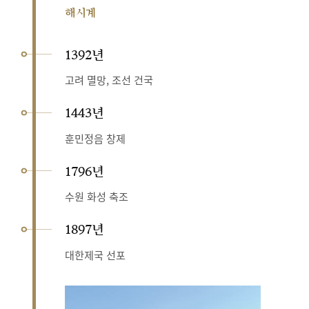
해시계
1392년
고려 멸망, 조선 건국
1443년
훈민정음 창제
1796년
수원 화성 축조
1897년
대한제국 선포