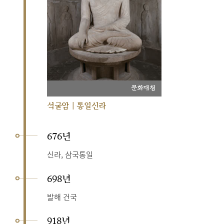
문화재청
석굴암 | 통일신라
676년
신라, 삼국통일
698년
발해 건국
918년