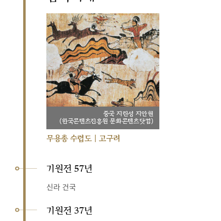
중국 지린성 지안현
(한국콘텐츠진흥원 문화콘텐츠닷컴)
무용총 수렵도 | 고구려
기원전 57년
신라 건국
기원전 37년