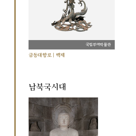
국립부여박물관
금동대향로 | 백제
남북국시대