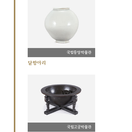
국립중앙박물관
달항아리
국립고궁박물관