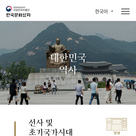
한국어
대한민국
역사
선사 및
초기국가시대
안녕