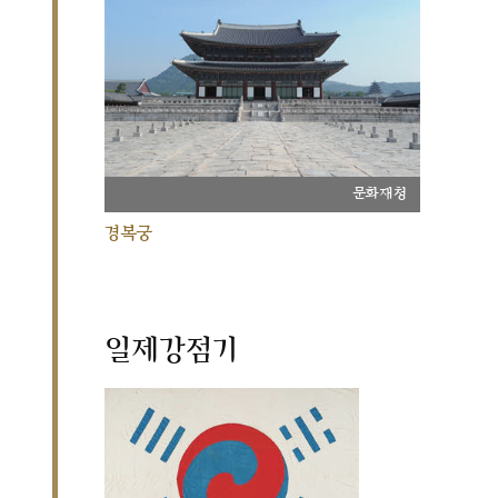
문화재청
경복궁
일제강점기