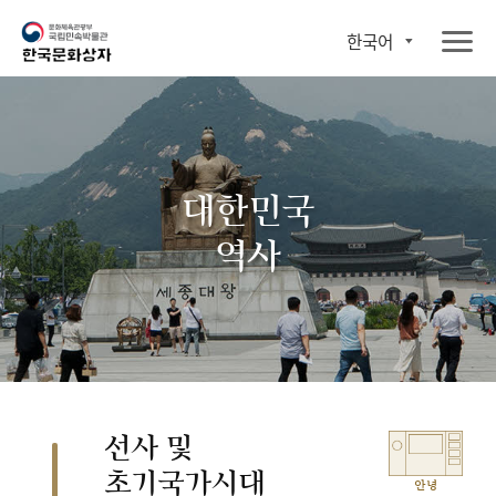
한국어
대한민국
역사
선사 및
초기국가시대
안녕