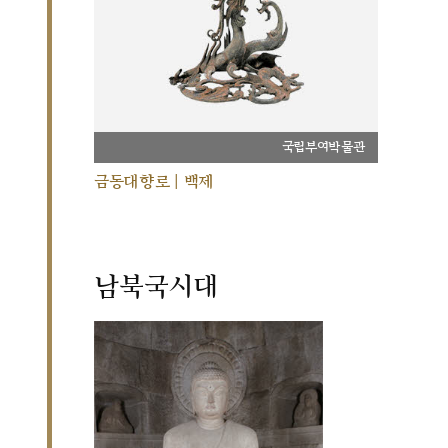
국립부여박물관
금동대향로 | 백제
남북국시대