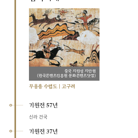
중국 지린성 지안현
(한국콘텐츠진흥원 문화콘텐츠닷컴)
무용총 수렵도 | 고구려
기원전 57년
신라 건국
기원전 37년