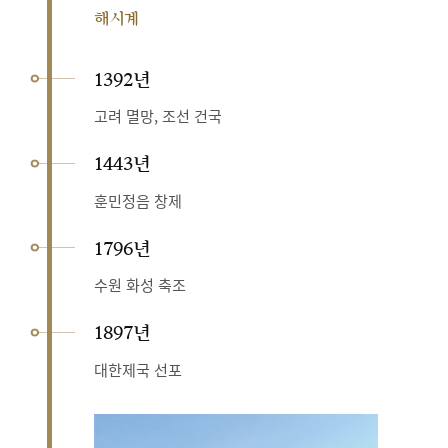
해시계
1392년
고려 멸망, 조선 건국
1443년
훈민정음 창제
1796년
수원 화성 축조
1897년
대한제국 선포