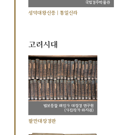
국립경주박물관
성덕대왕신종 | 통일신라
고려시대
법보종찰 해인사 대장경 연구원
(사진작가 하지권)
팔만대장경판