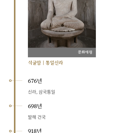
문화재청
석굴암 | 통일신라
676년
신라, 삼국통일
698년
발해 건국
918년