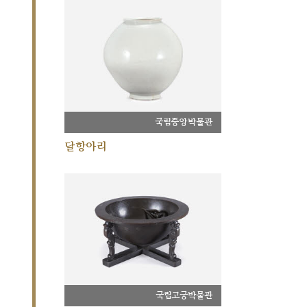
국립중앙박물관
달항아리
국립고궁박물관