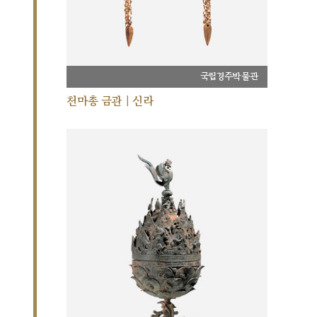
국립경주박물관
천마총 금관 | 신라