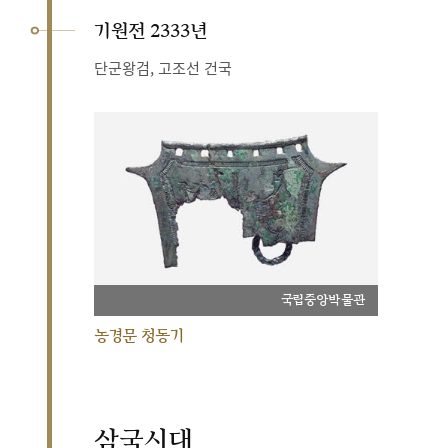
기원전 2333년
단군왕검, 고조선 건국
국립중앙박물관
농경문 청동기
삼국시대