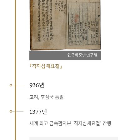
한국학중앙연구원
『직지심체요절』
936년
고려, 후삼국 통일
1377년
세계 최고 금속활자본 ‘직지심체요절’ 간행