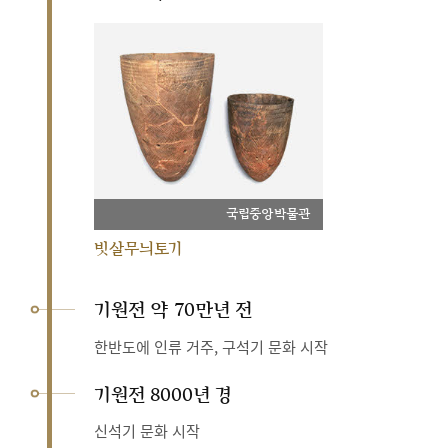
국립중앙박물관
빗살무늬토기
기원전 약 70만년 전
한반도에 인류 거주, 구석기 문화 시작
기원전 8000년 경
신석기 문화 시작