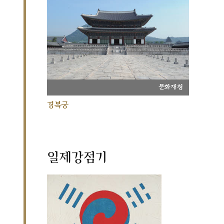
문화재청
경복궁
일제강점기