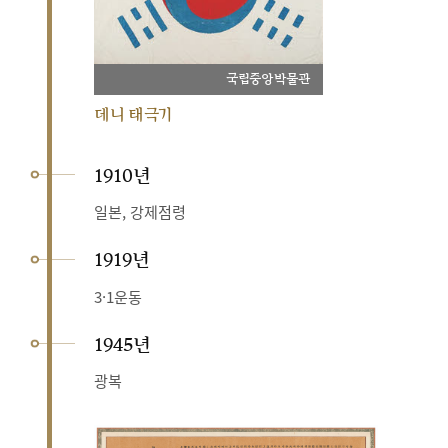
국립중앙박물관
데니 태극기
1910년
일본, 강제점령
1919년
3·1운동
1945년
광복