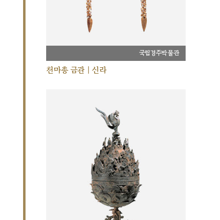
국립경주박물관
천마총 금관 | 신라