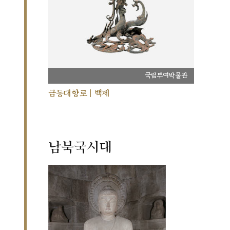
국립부여박물관
금동대향로 | 백제
남북국시대