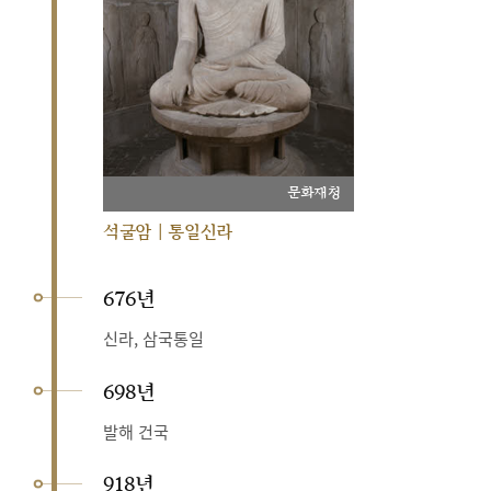
문화재청
석굴암 | 통일신라
676년
신라, 삼국통일
698년
발해 건국
918년