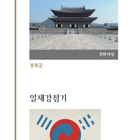
문화재청
경복궁
일제강점기