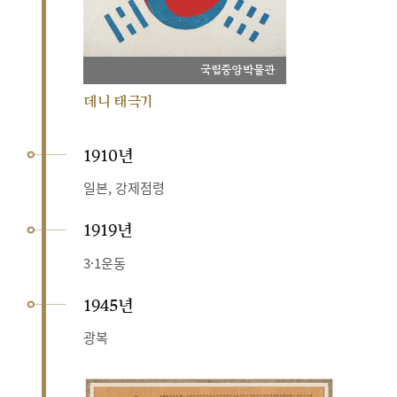
국립중앙박물관
데니 태극기
1910년
일본, 강제점령
1919년
3·1운동
1945년
광복