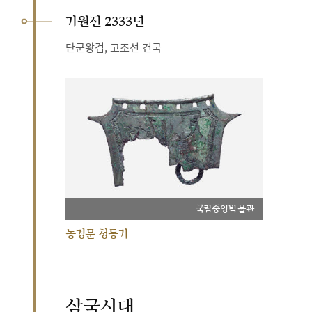
기원전 2333년
단군왕검, 고조선 건국
국립중앙박물관
농경문 청동기
삼국시대