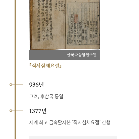
한국학중앙연구원
『직지심체요절』
936년
고려, 후삼국 통일
1377년
세계 최고 금속활자본 ‘직지심체요절’ 간행