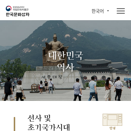
한국어
대한민국
역사
선사 및
초기국가시대
안녕