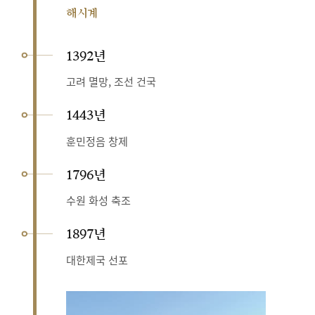
해시계
1392년
고려 멸망, 조선 건국
1443년
훈민정음 창제
1796년
수원 화성 축조
1897년
대한제국 선포