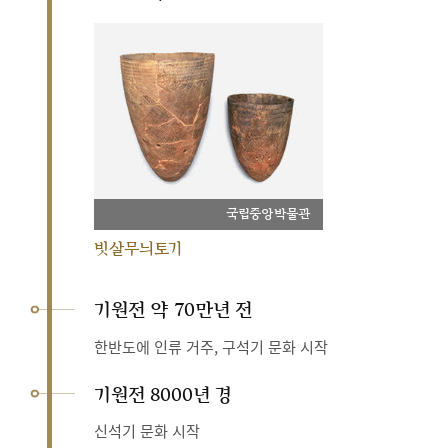
국립중앙박물관
빗살무늬토기
기원전 약 70만년 전
한반도에 인류 거주, 구석기 문화 시작
기원전 8000년 경
신석기 문화 시작