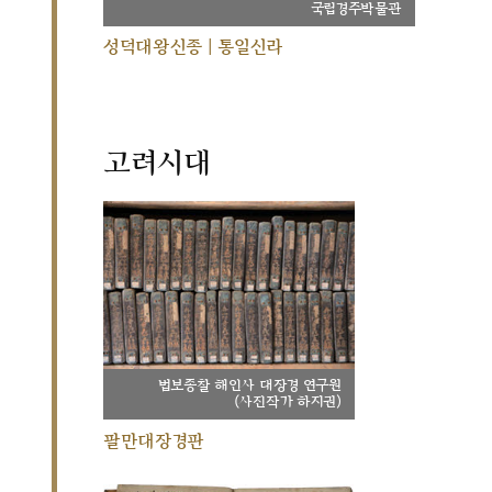
국립경주박물관
성덕대왕신종 | 통일신라
고려시대
법보종찰 해인사 대장경 연구원
(사진작가 하지권)
팔만대장경판