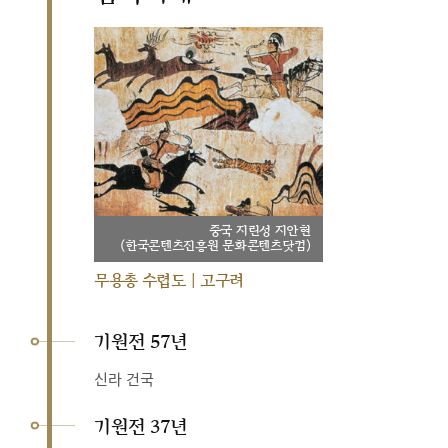
중국 지린성 지안현
(한국콘텐츠진흥원 문화콘텐츠닷컴)
무용총 수렵도 | 고구려
기원전 57년
신라 건국
기원전 37년