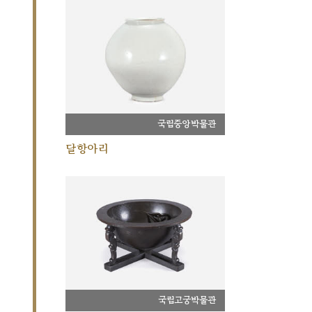
국립중앙박물관
달항아리
국립고궁박물관