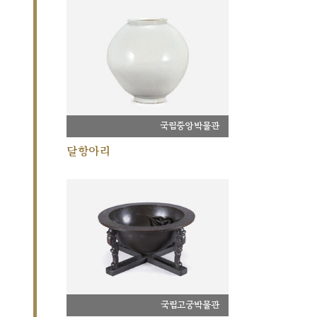
국립중앙박물관
달항아리
국립고궁박물관