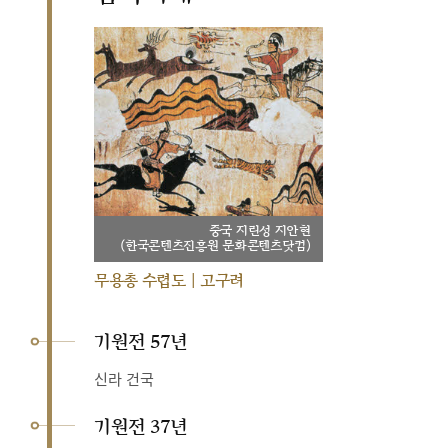
중국 지린성 지안현
(한국콘텐츠진흥원 문화콘텐츠닷컴)
무용총 수렵도 | 고구려
기원전 57년
신라 건국
기원전 37년