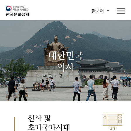
한국어
대한민국
역사
선사 및
초기국가시대
안녕