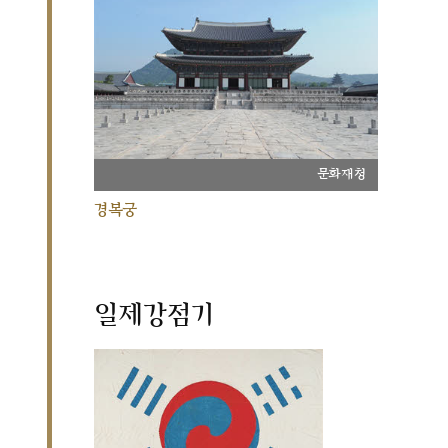
문화재청
경복궁
일제강점기