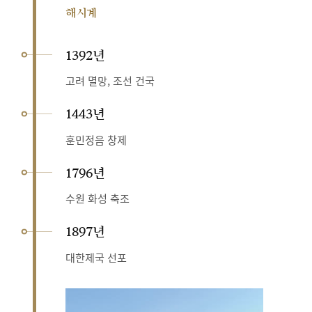
해시계
1392년
고려 멸망, 조선 건국
1443년
훈민정음 창제
1796년
수원 화성 축조
1897년
대한제국 선포