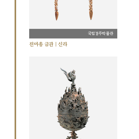
국립경주박물관
천마총 금관 | 신라