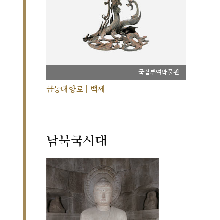
국립부여박물관
금동대향로 | 백제
남북국시대