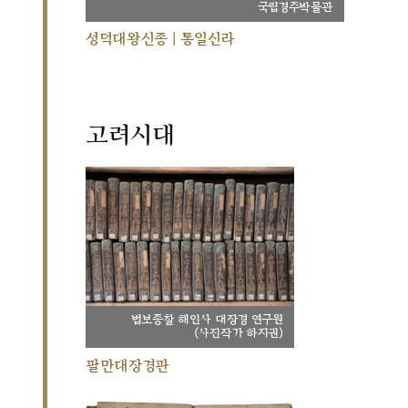
국립경주박물관
성덕대왕신종 | 통일신라
고려시대
법보종찰 해인사 대장경 연구원
(사진작가 하지권)
팔만대장경판