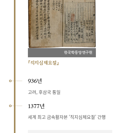
한국학중앙연구원
『직지심체요절』
936년
고려, 후삼국 통일
1377년
세계 최고 금속활자본 ‘직지심체요절’ 간행