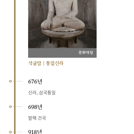
문화재청
석굴암 | 통일신라
676년
신라, 삼국통일
698년
발해 건국
918년