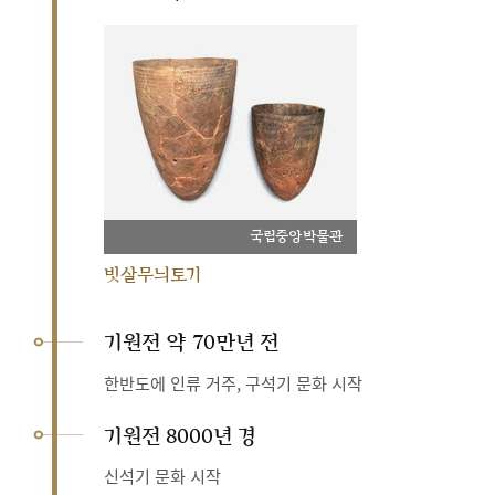
국립중앙박물관
빗살무늬토기
기원전 약 70만년 전
한반도에 인류 거주, 구석기 문화 시작
기원전 8000년 경
신석기 문화 시작