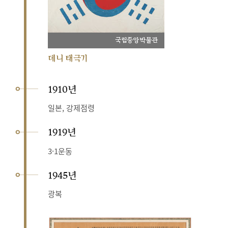
국립중앙박물관
데니 태극기
1910년
일본, 강제점령
1919년
3·1운동
1945년
광복