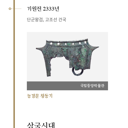
기원전 2333년
단군왕검, 고조선 건국
국립중앙박물관
농경문 청동기
삼국시대