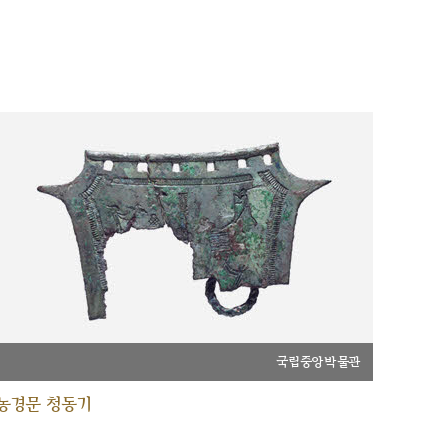
국립중앙박물관
농경문 청동기