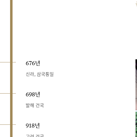
676년
신라, 삼국통일
698년
발해 건국
918년
고려 건국