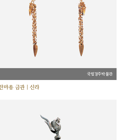
국립경주박물관
천마총 금관 | 신라