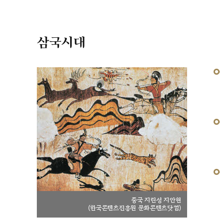
삼국시대
중국 지린성 지안현
(한국콘텐츠진흥원 문화콘텐츠닷컴)