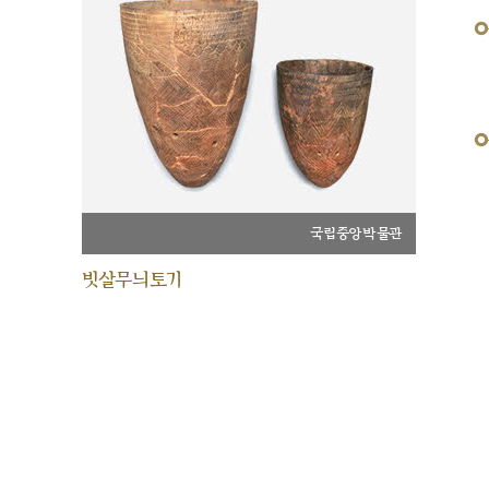
국립중앙박물관
빗살무늬토기