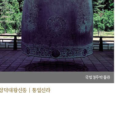
국립경주박물관
성덕대왕신종 | 통일신라