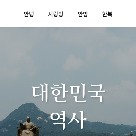
안녕
사랑방
안방
한복
대한민국
역사