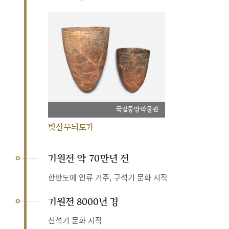
국립중앙박물관
빗살무늬토기
기원전 약 70만년 전
한반도에 인류 거주, 구석기 문화 시작
기원전 8000년 경
신석기 문화 시작