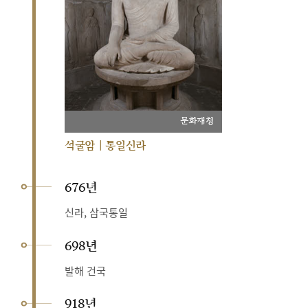
문화재청
석굴암 | 통일신라
676년
신라, 삼국통일
698년
발해 건국
918년