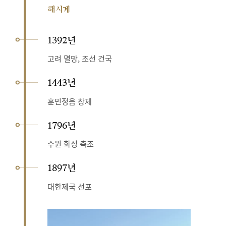
해시계
1392년
고려 멸망, 조선 건국
1443년
훈민정음 창제
1796년
수원 화성 축조
1897년
대한제국 선포