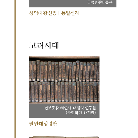
국립경주박물관
성덕대왕신종 | 통일신라
고려시대
법보종찰 해인사 대장경 연구원
(사진작가 하지권)
팔만대장경판