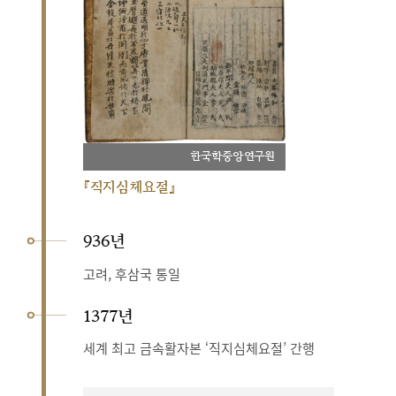
한국학중앙연구원
『직지심체요절』
936년
고려, 후삼국 통일
1377년
세계 최고 금속활자본 ‘직지심체요절’ 간행