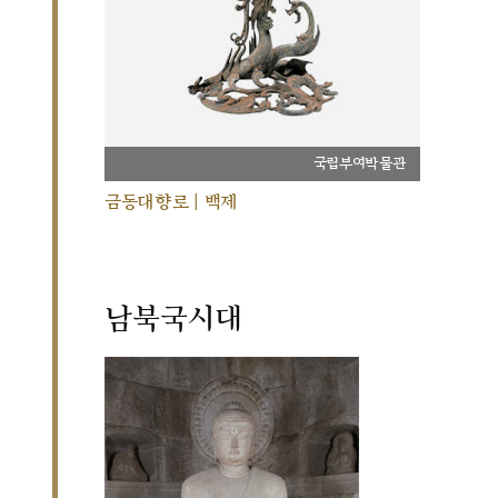
국립부여박물관
금동대향로 | 백제
남북국시대