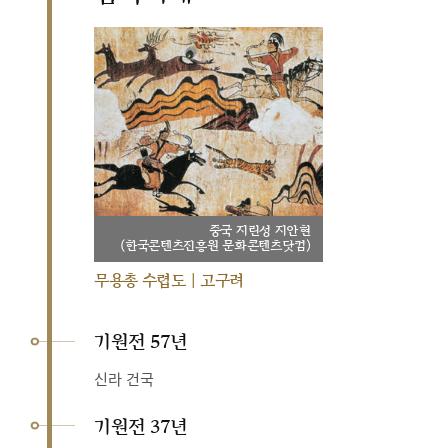
중국 지린성 지안현
(한국콘텐츠진흥원 문화콘텐츠닷컴)
무용총 수렵도 | 고구려
기원전 57년
신라 건국
기원전 37년