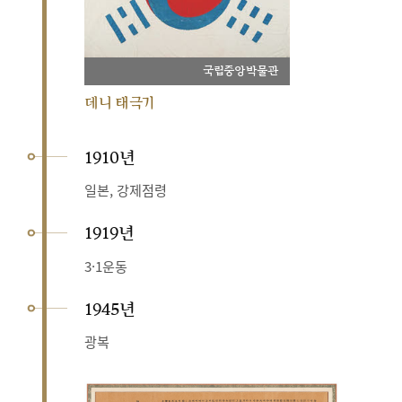
국립중앙박물관
데니 태극기
1910년
일본, 강제점령
1919년
3·1운동
1945년
광복