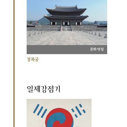
문화재청
경복궁
일제강점기