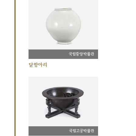
국립중앙박물관
달항아리
국립고궁박물관