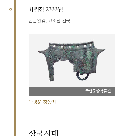
기원전 2333년
단군왕검, 고조선 건국
국립중앙박물관
농경문 청동기
삼국시대