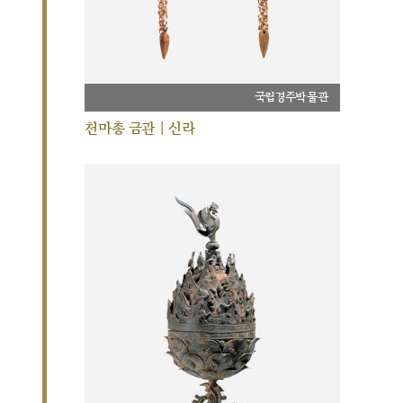
국립경주박물관
천마총 금관 | 신라