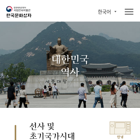
한국어
대한민국
역사
선사 및
초기국가시대
안녕