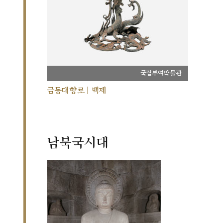
국립부여박물관
금동대향로 | 백제
남북국시대