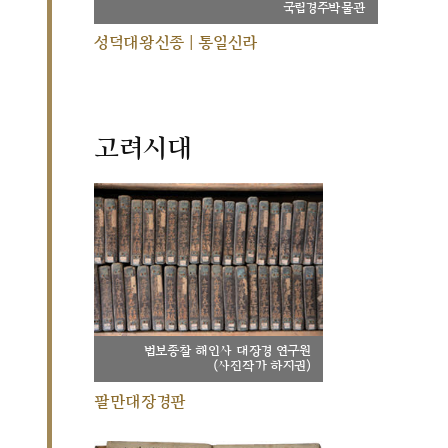
국립경주박물관
성덕대왕신종 | 통일신라
고려시대
법보종찰 해인사 대장경 연구원
(사진작가 하지권)
팔만대장경판