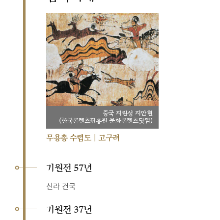
중국 지린성 지안현
(한국콘텐츠진흥원 문화콘텐츠닷컴)
무용총 수렵도 | 고구려
기원전 57년
신라 건국
기원전 37년