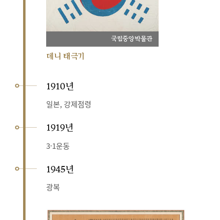
국립중앙박물관
데니 태극기
1910년
일본, 강제점령
1919년
3·1운동
1945년
광복