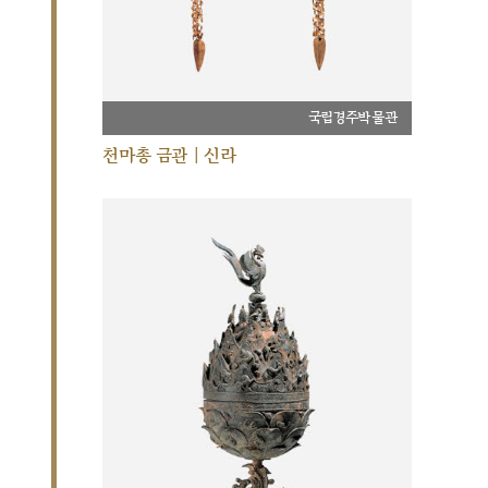
국립경주박물관
천마총 금관 | 신라