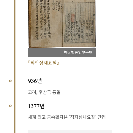
한국학중앙연구원
『직지심체요절』
936년
고려, 후삼국 통일
1377년
세계 최고 금속활자본 ‘직지심체요절’ 간행