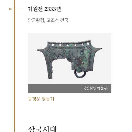
기원전 2333년
단군왕검, 고조선 건국
국립중앙박물관
농경문 청동기
삼국시대