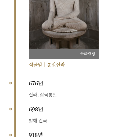
문화재청
석굴암 | 통일신라
676년
신라, 삼국통일
698년
발해 건국
918년