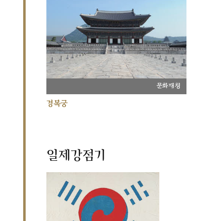
문화재청
경복궁
일제강점기