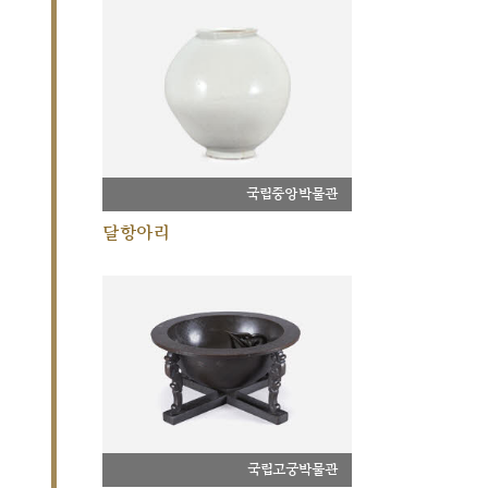
국립중앙박물관
달항아리
국립고궁박물관