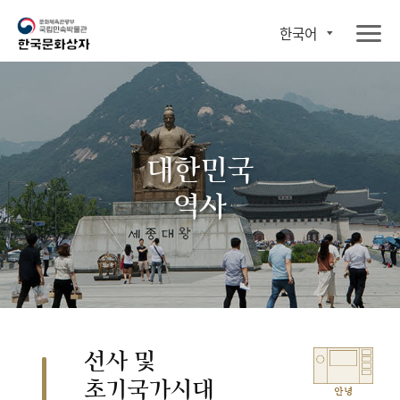
한국어
대한민국
역사
선사 및
초기국가시대
안녕