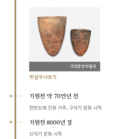
국립중앙박물관
빗살무늬토기
기원전 약 70만년 전
한반도에 인류 거주, 구석기 문화 시작
기원전 8000년 경
신석기 문화 시작