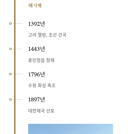
해시계
1392년
고려 멸망, 조선 건국
1443년
훈민정음 창제
1796년
수원 화성 축조
1897년
대한제국 선포