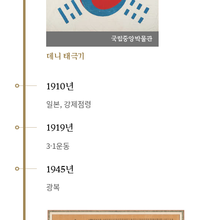
국립중앙박물관
데니 태극기
1910년
일본, 강제점령
1919년
3·1운동
1945년
광복