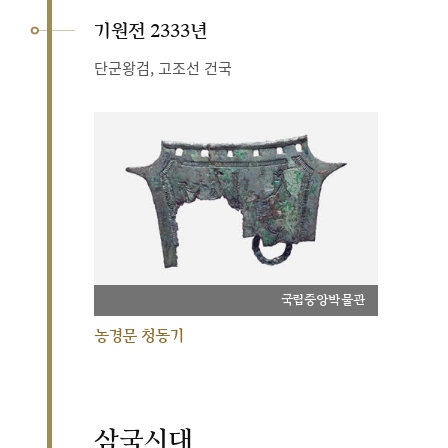
기원전 2333년
단군왕검, 고조선 건국
국립중앙박물관
농경문 청동기
삼국시대