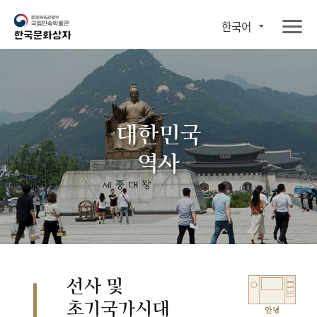
한국어
대한민국
역사
선사 및
초기국가시대
안녕