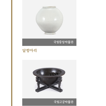
국립중앙박물관
달항아리
국립고궁박물관