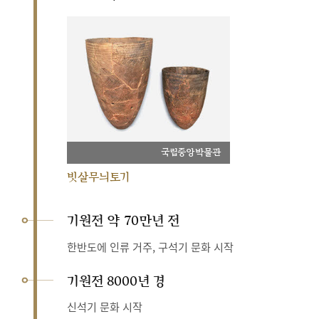
국립중앙박물관
빗살무늬토기
기원전 약 70만년 전
한반도에 인류 거주, 구석기 문화 시작
기원전 8000년 경
신석기 문화 시작