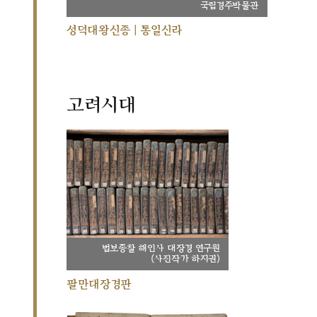
국립경주박물관
성덕대왕신종 | 통일신라
고려시대
법보종찰 해인사 대장경 연구원
(사진작가 하지권)
팔만대장경판