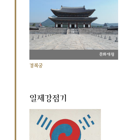
문화재청
경복궁
일제강점기