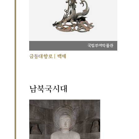
국립부여박물관
금동대향로 | 백제
남북국시대