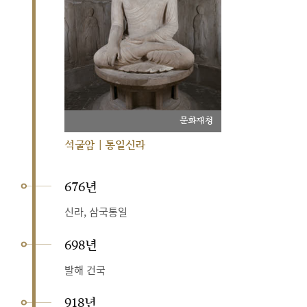
문화재청
석굴암 | 통일신라
676년
신라, 삼국통일
698년
발해 건국
918년