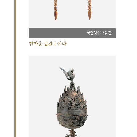
국립경주박물관
천마총 금관 | 신라