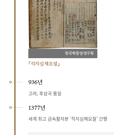
한국학중앙연구원
『직지심체요절』
936년
고려, 후삼국 통일
1377년
세계 최고 금속활자본 ‘직지심체요절’ 간행