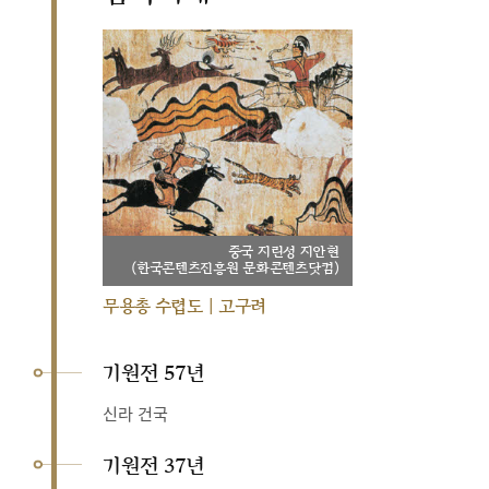
중국 지린성 지안현
(한국콘텐츠진흥원 문화콘텐츠닷컴)
무용총 수렵도 | 고구려
기원전 57년
신라 건국
기원전 37년