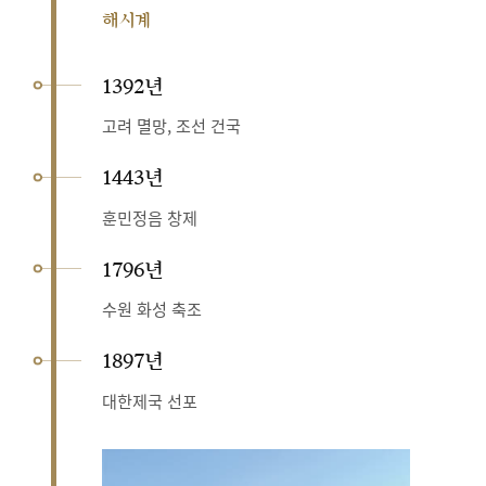
해시계
1392년
고려 멸망, 조선 건국
1443년
훈민정음 창제
1796년
수원 화성 축조
1897년
대한제국 선포