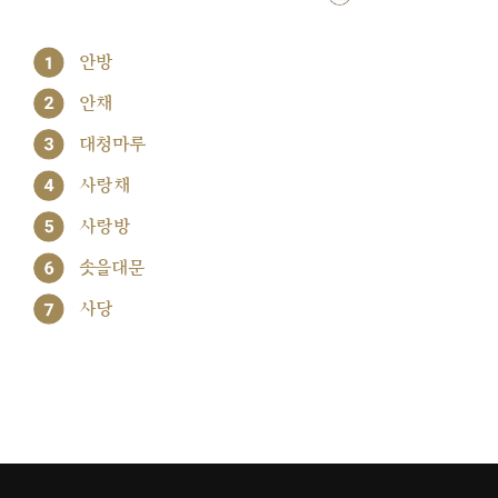
1
안방
2
안채
3
대청마루
4
사랑채
5
사랑방
6
솟을대문
7
사당