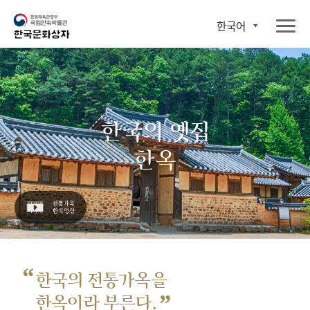
한국어
한국의 옛집
한옥
“
한국의 전통가옥을
”
한옥이라 부른다.