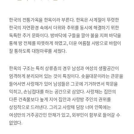
한국의 전통가옥을 한옥이라 부른다. 한옥은 사계절이 뚜렷한
한국의 자연환경 속에서 더위와 추위를 동시에 해결하기 위한
독특한 주거 문화이다. 방바닥에 구들을 깔아 불을 지펴 바닥을
통해 방 전체를 따뜻하게 하였고, 더운 여름철 사방으로 바람이
잘 통하도록 대청마루를 세웠다.
한옥의 구조는 특히 상류층의 경우 남성과 여성의 생활공간이
엄격하게 분리되어 있는 것이 특징이다. 솟을대문이라는 큰문을
들어서면 사랑채가 있어 남성들은 그곳에 기거하면서 학문을
익히고, 손님접대를 하는 공간으로 삼았다. 사랑채는 집안의
다른 건축물보다 높게 지어 집안과 사랑방 주인의 권위를
상징적으로 드러낸다. 그리고 사랑채 담장 너머 안쪽에는
여성만의 거주공간인 안채가 있고, 외부인이 함부로 들어갈 수
없었다.