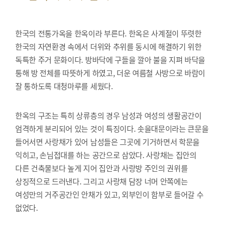
한국의 전통가옥을 한옥이라 부른다. 한옥은 사계절이 뚜렷한
한국의 자연환경 속에서 더위와 추위를 동시에 해결하기 위한
독특한 주거 문화이다. 방바닥에 구들을 깔아 불을 지펴 바닥을
통해 방 전체를 따뜻하게 하였고, 더운 여름철 사방으로 바람이
잘 통하도록 대청마루를 세웠다.
한옥의 구조는 특히 상류층의 경우 남성과 여성의 생활공간이
엄격하게 분리되어 있는 것이 특징이다. 솟을대문이라는 큰문을
들어서면 사랑채가 있어 남성들은 그곳에 기거하면서 학문을
익히고, 손님접대를 하는 공간으로 삼았다. 사랑채는 집안의
다른 건축물보다 높게 지어 집안과 사랑방 주인의 권위를
상징적으로 드러낸다. 그리고 사랑채 담장 너머 안쪽에는
여성만의 거주공간인 안채가 있고, 외부인이 함부로 들어갈 수
없었다.