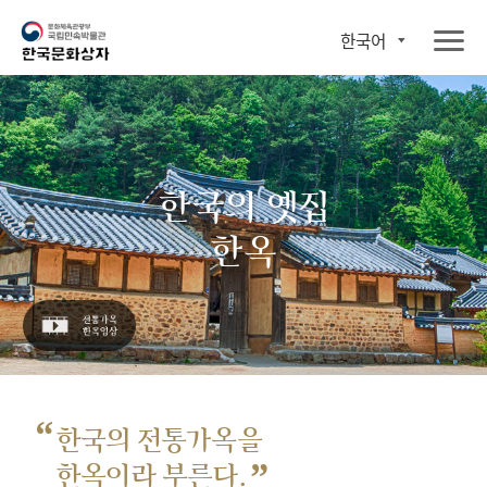
한국어
한국의 옛집
한옥
“
한국의 전통가옥을
”
한옥이라 부른다.