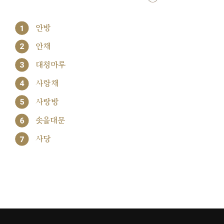
1
안방
2
안채
3
대청마루
4
사랑채
5
사랑방
6
솟을대문
7
사당