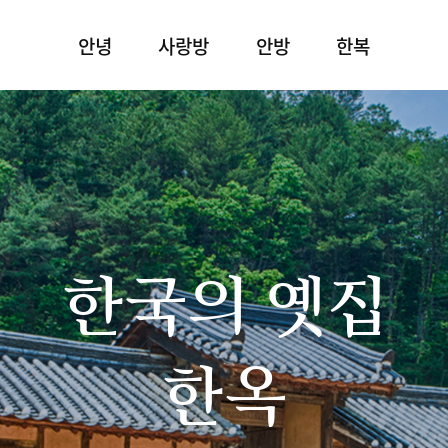
안녕
사랑방
안방
한복
한국의 옛집
한옥