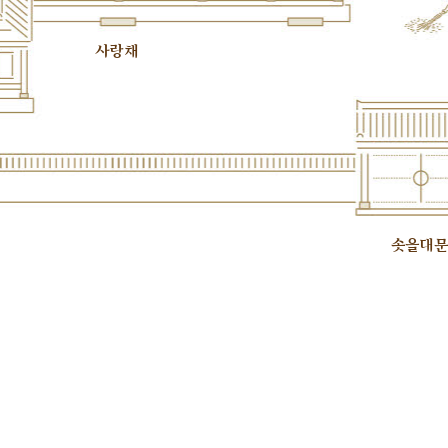
사랑채
솟을대