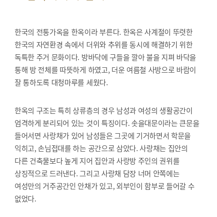
한국의 전통가옥을 한옥이라 부른다. 한옥은 사계절이 뚜렷한
한국의 자연환경 속에서 더위와 추위를 동시에 해결하기 위한
독특한 주거 문화이다. 방바닥에 구들을 깔아 불을 지펴 바닥을
통해 방 전체를 따뜻하게 하였고, 더운 여름철 사방으로 바람이
잘 통하도록 대청마루를 세웠다.
한옥의 구조는 특히 상류층의 경우 남성과 여성의 생활공간이
엄격하게 분리되어 있는 것이 특징이다. 솟을대문이라는 큰문을
들어서면 사랑채가 있어 남성들은 그곳에 기거하면서 학문을
익히고, 손님접대를 하는 공간으로 삼았다. 사랑채는 집안의
다른 건축물보다 높게 지어 집안과 사랑방 주인의 권위를
상징적으로 드러낸다. 그리고 사랑채 담장 너머 안쪽에는
여성만의 거주공간인 안채가 있고, 외부인이 함부로 들어갈 수
없었다.