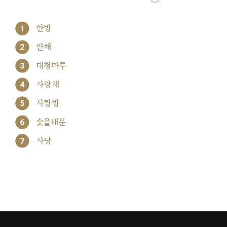
1
안방
2
안채
3
대청마루
4
사랑채
5
사랑방
6
솟을대문
7
사당