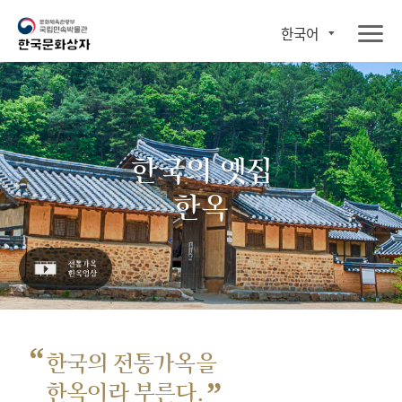
한국어
한국의 옛집
한옥
“
한국의 전통가옥을
”
한옥이라 부른다.