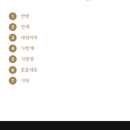
1
안방
2
안채
3
대청마루
4
사랑채
5
사랑방
6
솟을대문
7
사당