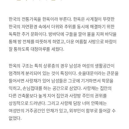
한국의 전통가옥을 한옥이라 부른다. 한옥은 사계절이 뚜렷한
한국의 자연환경 속에서 더위와 추위를 동시에 해결하기 위한
독특한 주거 문화이다. 방바닥에 구들을 깔아 불을 지펴 바닥을
통해 방 전체를 따뜻하게 하였고, 더운 여름철 사방으로 바람이
잘 통하도록 대청마루를 세웠다.
한옥의 구조는 특히 상류층의 경우 남성과 여성의 생활공간이
엄격하게 분리되어 있는 것이 특징이다. 솟을대문이라는 큰문을
들어서면 사랑채가 있어 남성들은 그곳에 기거하면서 학문을
익히고, 손님접대를 하는 공간으로 삼았다. 사랑채는 집안의
다른 건축물보다 높게 지어 집안과 사랑방 주인의 권위를
상징적으로 드러낸다. 그리고 사랑채 담장 너머 안쪽에는
여성만의 거주공간인 안채가 있고, 외부인이 함부로 들어갈 수
없었다.