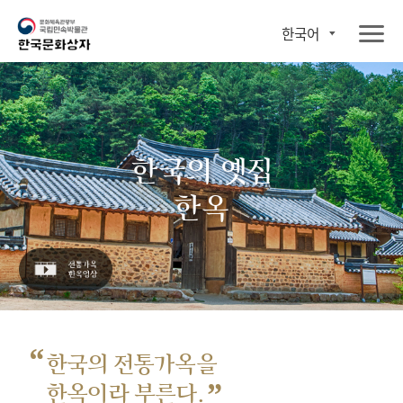
한국어
한국의 옛집
한옥
“
한국의 전통가옥을
”
한옥이라 부른다.