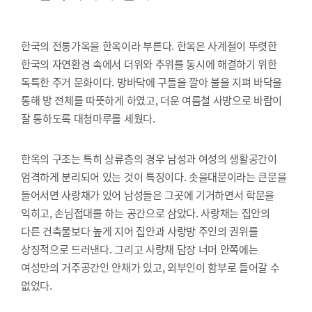
한국의 전통가옥을 한옥이라 부른다. 한옥은 사계절이 뚜렷한
한국의 자연환경 속에서 더위와 추위를 동시에 해결하기 위한
독특한 주거 문화이다. 방바닥에 구들을 깔아 불을 지펴 바닥을
통해 방 전체를 따뜻하게 하였고, 더운 여름철 사방으로 바람이
잘 통하도록 대청마루를 세웠다.
한옥의 구조는 특히 상류층의 경우 남성과 여성의 생활공간이
엄격하게 분리되어 있는 것이 특징이다. 솟을대문이라는 큰문을
들어서면 사랑채가 있어 남성들은 그곳에 기거하면서 학문을
익히고, 손님접대를 하는 공간으로 삼았다. 사랑채는 집안의
다른 건축물보다 높게 지어 집안과 사랑방 주인의 권위를
상징적으로 드러낸다. 그리고 사랑채 담장 너머 안쪽에는
여성만의 거주공간인 안채가 있고, 외부인이 함부로 들어갈 수
없었다.