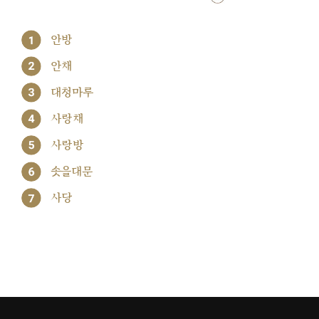
1
안방
2
안채
3
대청마루
4
사랑채
5
사랑방
6
솟을대문
7
사당