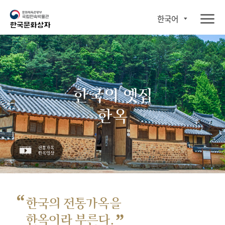
한국어
한국의 옛집
한옥
“
한국의 전통가옥을
”
한옥이라 부른다.