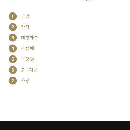
1
안방
2
안채
3
대청마루
4
사랑채
5
사랑방
6
솟을대문
7
사당