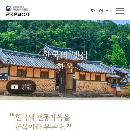
한국어
한국의 옛집
한옥
“
한국의 전통가옥을
”
한옥이라 부른다.