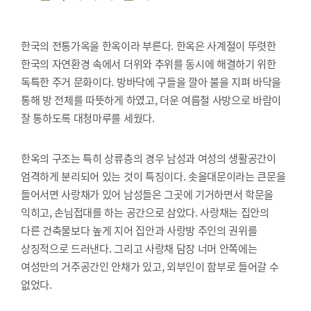
한국의 전통가옥을 한옥이라 부른다. 한옥은 사계절이 뚜렷한
한국의 자연환경 속에서 더위와 추위를 동시에 해결하기 위한
독특한 주거 문화이다. 방바닥에 구들을 깔아 불을 지펴 바닥을
통해 방 전체를 따뜻하게 하였고, 더운 여름철 사방으로 바람이
잘 통하도록 대청마루를 세웠다.
한옥의 구조는 특히 상류층의 경우 남성과 여성의 생활공간이
엄격하게 분리되어 있는 것이 특징이다. 솟을대문이라는 큰문을
들어서면 사랑채가 있어 남성들은 그곳에 기거하면서 학문을
익히고, 손님접대를 하는 공간으로 삼았다. 사랑채는 집안의
다른 건축물보다 높게 지어 집안과 사랑방 주인의 권위를
상징적으로 드러낸다. 그리고 사랑채 담장 너머 안쪽에는
여성만의 거주공간인 안채가 있고, 외부인이 함부로 들어갈 수
없었다.