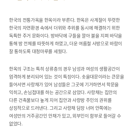
한국의 전통가옥을 한옥이라 부른다. 한옥은 사계절이 뚜렷한
한국의 자연환경 속에서 더위와 추위를 동시에 해결하기 위한
독특한 주거 문화이다. 방바닥에 구들을 깔아 불을 지펴 바닥을
통해 방 전체를 따뜻하게 하였고, 더운 여름철 사방으로 바람이
잘 통하도록 대청마루를 세웠다.
한옥의 구조는 특히 상류층의 경우 남성과 여성의 생활공간이
엄격하게 분리되어 있는 것이 특징이다. 솟을대문이라는 큰문을
들어서면 사랑채가 있어 남성들은 그곳에 기거하면서 학문을
익히고, 손님접대를 하는 공간으로 삼았다. 사랑채는 집안의
다른 건축물보다 높게 지어 집안과 사랑방 주인의 권위를
상징적으로 드러낸다. 그리고 사랑채 담장 너머 안쪽에는
여성만의 거주공간인 안채가 있고, 외부인이 함부로 들어갈 수
없었다.