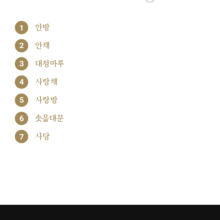
1
안방
2
안채
3
대청마루
4
사랑채
5
사랑방
6
솟을대문
7
사당