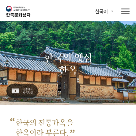
한국어
한국의 옛집
한옥
“
한국의 전통가옥을
”
한옥이라 부른다.