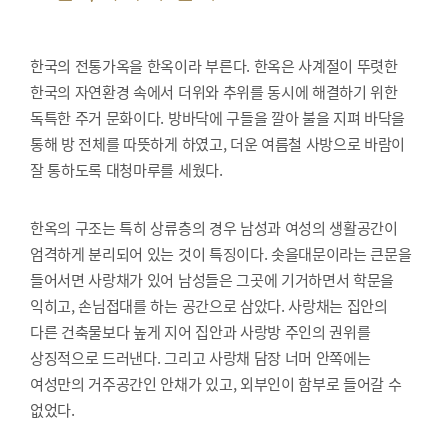
한국의 전통가옥을 한옥이라 부른다. 한옥은 사계절이 뚜렷한
한국의 자연환경 속에서 더위와 추위를 동시에 해결하기 위한
독특한 주거 문화이다. 방바닥에 구들을 깔아 불을 지펴 바닥을
통해 방 전체를 따뜻하게 하였고, 더운 여름철 사방으로 바람이
잘 통하도록 대청마루를 세웠다.
한옥의 구조는 특히 상류층의 경우 남성과 여성의 생활공간이
엄격하게 분리되어 있는 것이 특징이다. 솟을대문이라는 큰문을
들어서면 사랑채가 있어 남성들은 그곳에 기거하면서 학문을
익히고, 손님접대를 하는 공간으로 삼았다. 사랑채는 집안의
다른 건축물보다 높게 지어 집안과 사랑방 주인의 권위를
상징적으로 드러낸다. 그리고 사랑채 담장 너머 안쪽에는
여성만의 거주공간인 안채가 있고, 외부인이 함부로 들어갈 수
없었다.