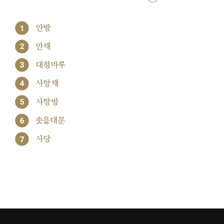
1
안방
2
안채
3
대청마루
4
사랑채
5
사랑방
6
솟을대문
7
사당