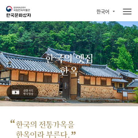
한국어
한국의 옛집
한옥
“
한국의 전통가옥을
”
한옥이라 부른다.