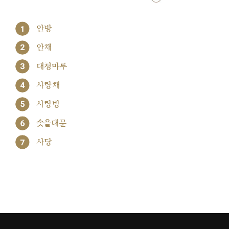
1
안방
2
안채
3
대청마루
4
사랑채
5
사랑방
6
솟을대문
7
사당