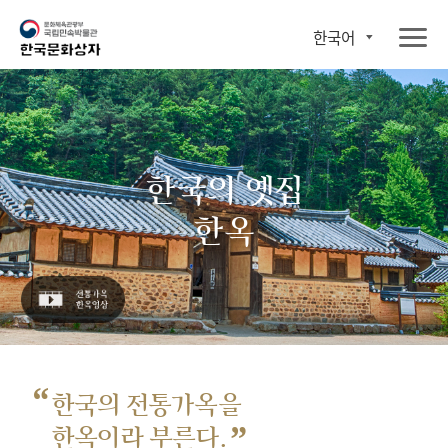
한국어
한국의 옛집
한옥
“
한국의 전통가옥을
”
한옥이라 부른다.