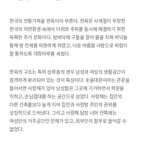
한국의 전통가옥을 한옥이라 부른다. 한옥은 사계절이 뚜렷한
한국의 자연환경 속에서 더위와 추위를 동시에 해결하기 위한
독특한 주거 문화이다. 방바닥에 구들을 깔아 불을 지펴 바닥을
통해 방 전체를 따뜻하게 하였고, 더운 여름철 사방으로 바람이
잘 통하도록 대청마루를 세웠다.
한옥의 구조는 특히 상류층의 경우 남성과 여성의 생활공간이
엄격하게 분리되어 있는 것이 특징이다. 솟을대문이라는 큰문을
들어서면 사랑채가 있어 남성들은 그곳에 기거하면서 학문을
익히고, 손님접대를 하는 공간으로 삼았다. 사랑채는 집안의
다른 건축물보다 높게 지어 집안과 사랑방 주인의 권위를
상징적으로 드러낸다. 그리고 사랑채 담장 너머 안쪽에는
여성만의 거주공간인 안채가 있고, 외부인이 함부로 들어갈 수
없었다.