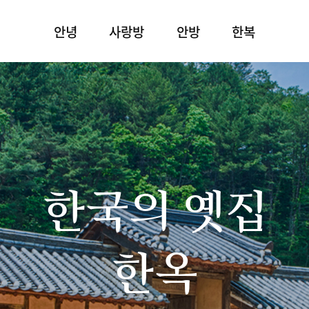
안녕
사랑방
안방
한복
한국의 옛집
한옥