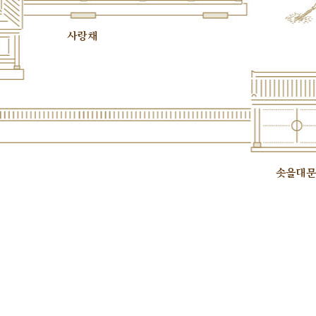
사랑채
솟을대