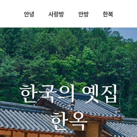
안녕
사랑방
안방
한복
한국의 옛집
한옥