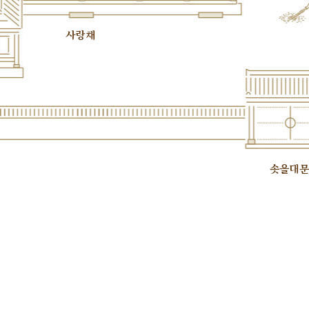
사랑채
솟을대