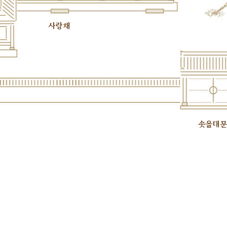
사랑채
솟을대