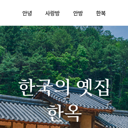
안녕
사랑방
안방
한복
한국의 옛집
한옥