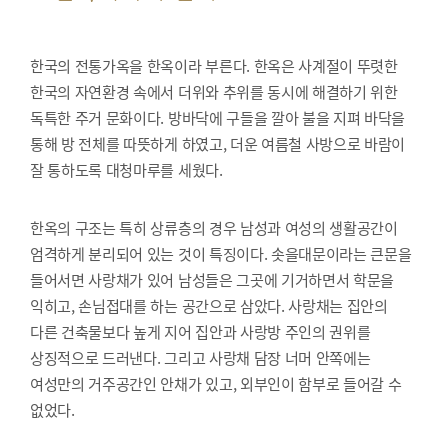
한국의 전통가옥을 한옥이라 부른다. 한옥은 사계절이 뚜렷한
한국의 자연환경 속에서 더위와 추위를 동시에 해결하기 위한
독특한 주거 문화이다. 방바닥에 구들을 깔아 불을 지펴 바닥을
통해 방 전체를 따뜻하게 하였고, 더운 여름철 사방으로 바람이
잘 통하도록 대청마루를 세웠다.
한옥의 구조는 특히 상류층의 경우 남성과 여성의 생활공간이
엄격하게 분리되어 있는 것이 특징이다. 솟을대문이라는 큰문을
들어서면 사랑채가 있어 남성들은 그곳에 기거하면서 학문을
익히고, 손님접대를 하는 공간으로 삼았다. 사랑채는 집안의
다른 건축물보다 높게 지어 집안과 사랑방 주인의 권위를
상징적으로 드러낸다. 그리고 사랑채 담장 너머 안쪽에는
여성만의 거주공간인 안채가 있고, 외부인이 함부로 들어갈 수
없었다.