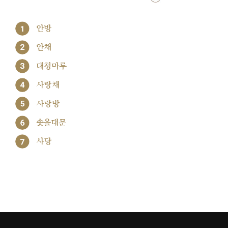
1
안방
2
안채
3
대청마루
4
사랑채
5
사랑방
6
솟을대문
7
사당