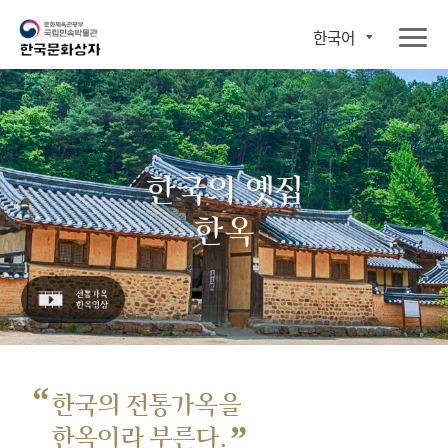
한국어
한국의 옛집
한옥
“
한국의 전통가옥을
”
한옥이라 부른다.